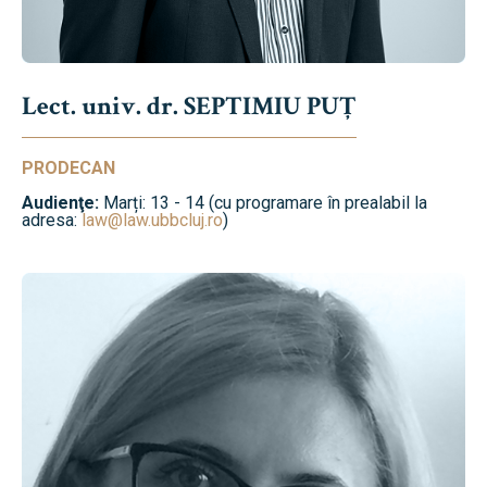
Lect. univ. dr. SEPTIMIU PUȚ
PRODECAN
Audienţe:
Marți: 13 - 14 (cu programare în prealabil la
adresa:
law@law.ubbcluj.ro
)