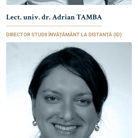
Lect. univ. dr. Adrian TAMBA
DIRECTOR STUDII ÎNVĂȚĂMÂNT LA DISTANȚĂ (ID)