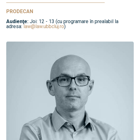
PRODECAN
Audienţe:
Joi: 12 - 13 (cu programare în prealabil la
adresa:
law@law.ubbcluj.ro
)