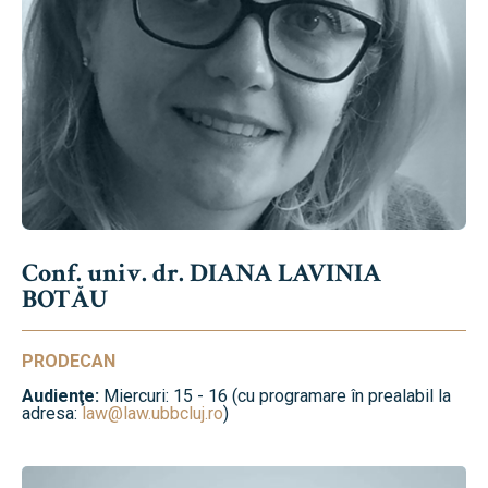
Conf. univ. dr. DIANA LAVINIA
BOTĂU
PRODECAN
Audienţe:
Miercuri: 15 - 16 (cu programare în prealabil la
adresa:
law@law.ubbcluj.ro
)