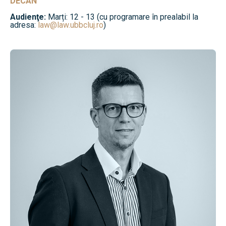
DECAN
Audienţe:
Marți: 12 - 13 (cu programare în prealabil la
adresa:
law@law.ubbcluj.ro
)