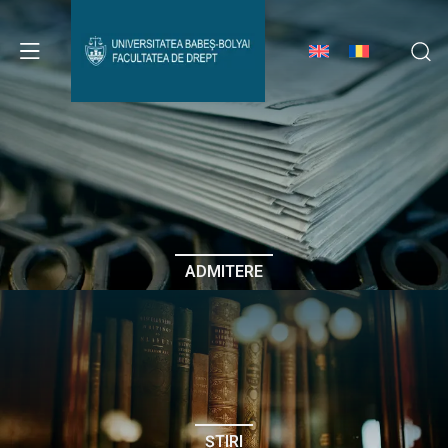
Avizier Studenți
Studii
Admitere
ADMITERE
Erasmus & Internațional
Despre Facultate
ȘTIRI