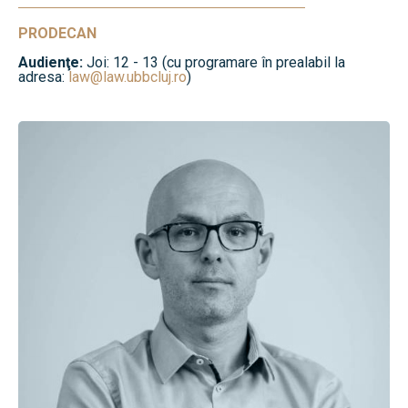
PRODECAN
Audienţe:
Joi: 12 - 13 (cu programare în prealabil la
adresa:
law@law.ubbcluj.ro
)