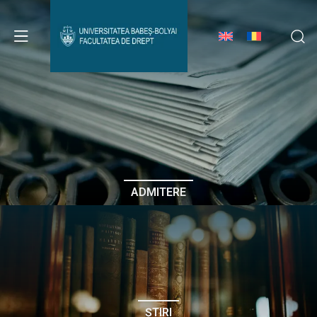
Avizier Studenți
Studii
Admitere
ADMITERE
Erasmus & Internațional
Despre Facultate
ȘTIRI