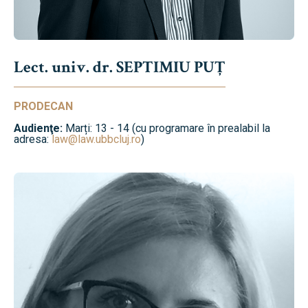
Lect. univ. dr. SEPTIMIU PUȚ
PRODECAN
Audienţe:
Marți: 13 - 14 (cu programare în prealabil la
adresa:
law@law.ubbcluj.ro
)