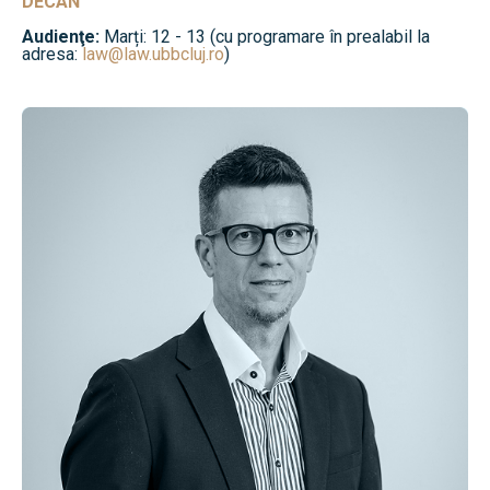
DECAN
Audienţe:
Marți: 12 - 13 (cu programare în prealabil la
adresa:
law@law.ubbcluj.ro
)