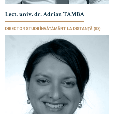
Lect. univ. dr. Adrian TAMBA
DIRECTOR STUDII ÎNVĂȚĂMÂNT LA DISTANȚĂ (ID)