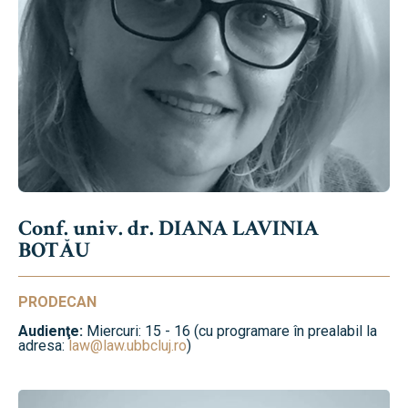
Conf. univ. dr. DIANA LAVINIA
BOTĂU
PRODECAN
Audienţe:
Miercuri: 15 - 16 (cu programare în prealabil la
adresa:
law@law.ubbcluj.ro
)