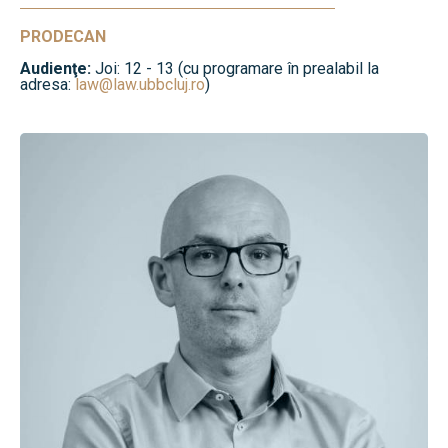
PRODECAN
Audienţe:
Joi: 12 - 13 (cu programare în prealabil la
adresa:
law@law.ubbcluj.ro
)