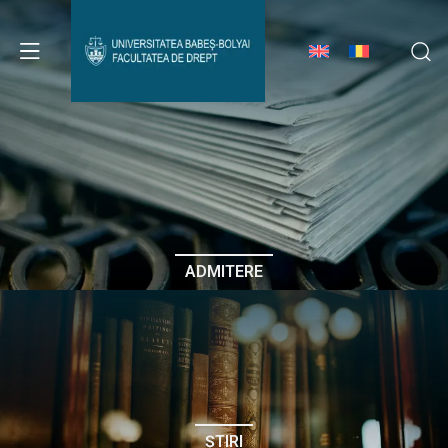
Avizier Studenți
Studii
Admitere
ADMITERE
Erasmus & Internațional
Despre Facultate
ȘTIRI