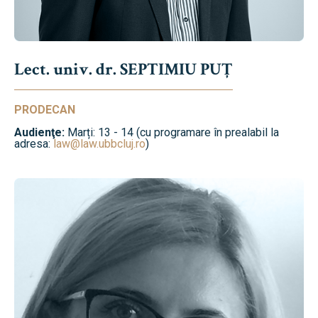
Lect. univ. dr. SEPTIMIU PUȚ
PRODECAN
Audienţe:
Marți: 13 - 14 (cu programare în prealabil la
adresa:
law@law.ubbcluj.ro
)