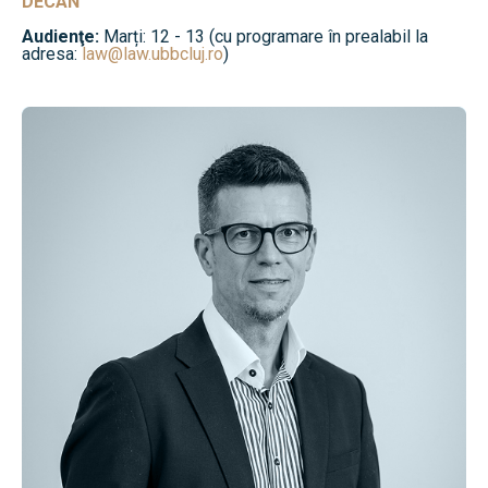
DECAN
Audienţe:
Marți: 12 - 13 (cu programare în prealabil la
adresa:
law@law.ubbcluj.ro
)