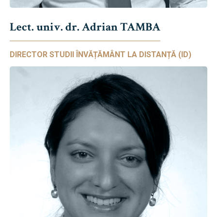
Lect. univ. dr. Adrian TAMBA
DIRECTOR STUDII ÎNVĂȚĂMÂNT LA DISTANȚĂ (ID)