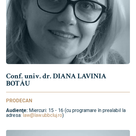
Conf. univ. dr. DIANA LAVINIA
BOTĂU
PRODECAN
Audienţe:
Miercuri: 15 - 16 (cu programare în prealabil la
adresa:
law@law.ubbcluj.ro
)