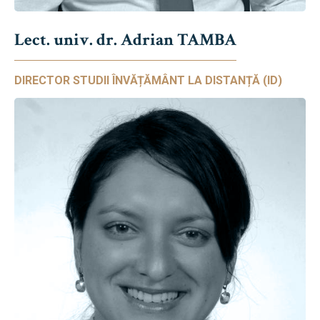
Lect. univ. dr. Adrian TAMBA
DIRECTOR STUDII ÎNVĂȚĂMÂNT LA DISTANȚĂ (ID)