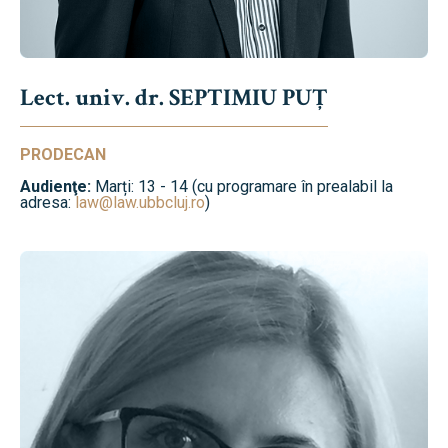
Lect. univ. dr. SEPTIMIU PUȚ
PRODECAN
Audienţe:
Marți: 13 - 14 (cu programare în prealabil la
adresa:
law@law.ubbcluj.ro
)