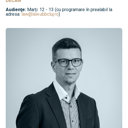
DECAN
Audienţe:
Marți: 12 - 13 (cu programare în prealabil la
adresa:
law@law.ubbcluj.ro
)