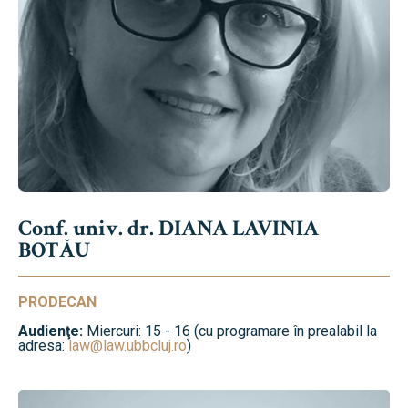
Conf. univ. dr. DIANA LAVINIA
BOTĂU
PRODECAN
Audienţe:
Miercuri: 15 - 16 (cu programare în prealabil la
adresa:
law@law.ubbcluj.ro
)