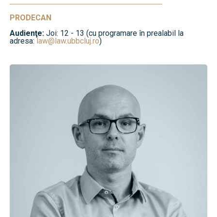
PRODECAN
Audienţe:
Joi: 12 - 13 (cu programare în prealabil la
adresa:
law@law.ubbcluj.ro
)