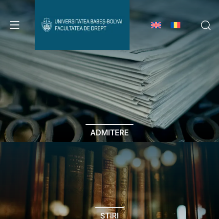
Avizier Studenți
Studii
Admitere
ADMITERE
Erasmus & Internațional
Despre Facultate
ȘTIRI