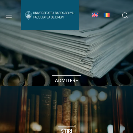
Avizier Studenți
Studii
Admitere
ADMITERE
Erasmus & Internațional
Despre Facultate
ȘTIRI