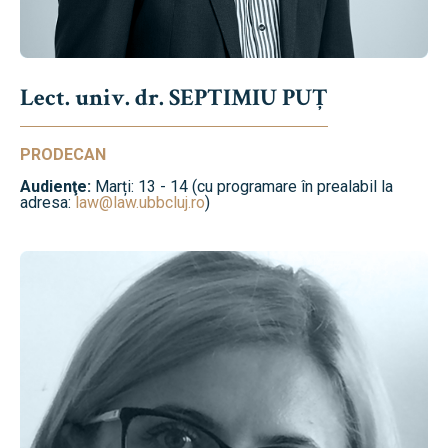
Lect. univ. dr. SEPTIMIU PUȚ
PRODECAN
Audienţe:
Marți: 13 - 14 (cu programare în prealabil la
adresa:
law@law.ubbcluj.ro
)