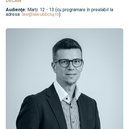
DECAN
Audienţe:
Marți: 12 - 13 (cu programare în prealabil la
adresa:
law@law.ubbcluj.ro
)