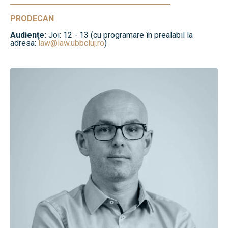
PRODECAN
Audienţe:
Joi: 12 - 13 (cu programare în prealabil la
adresa:
law@law.ubbcluj.ro
)