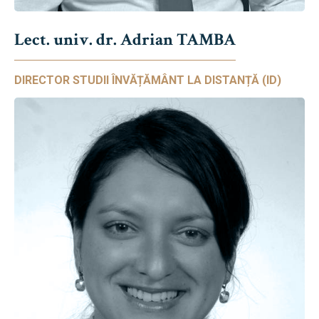
Lect. univ. dr. Adrian TAMBA
DIRECTOR STUDII ÎNVĂȚĂMÂNT LA DISTANȚĂ (ID)