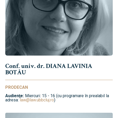
Conf. univ. dr. DIANA LAVINIA
BOTĂU
PRODECAN
Audienţe:
Miercuri: 15 - 16 (cu programare în prealabil la
adresa:
law@law.ubbcluj.ro
)