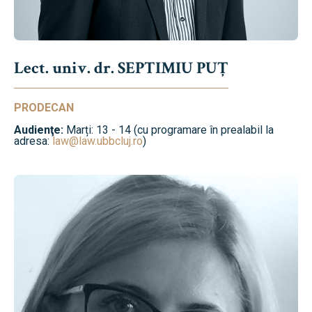
Lect. univ. dr. SEPTIMIU PUȚ
PRODECAN
Audienţe:
Marți: 13 - 14 (cu programare în prealabil la
adresa:
law@law.ubbcluj.ro
)