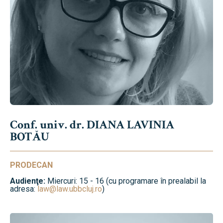
Conf. univ. dr. DIANA LAVINIA
BOTĂU
PRODECAN
Audienţe:
Miercuri: 15 - 16 (cu programare în prealabil la
adresa:
law@law.ubbcluj.ro
)