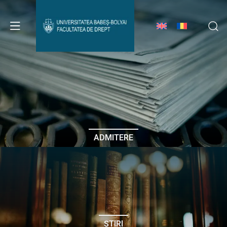
Avizier Studenți
Studii
Admitere
ADMITERE
Erasmus & Internațional
Despre Facultate
ȘTIRI