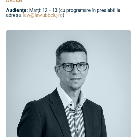
DECAN
Audienţe:
Marți: 12 - 13 (cu programare în prealabil la
adresa:
law@law.ubbcluj.ro
)