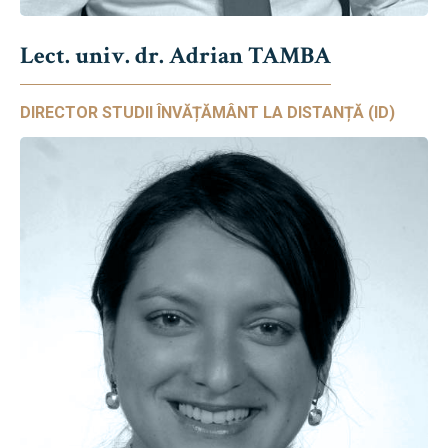
Lect. univ. dr. Adrian TAMBA
DIRECTOR STUDII ÎNVĂȚĂMÂNT LA DISTANȚĂ (ID)