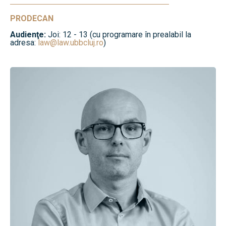
PRODECAN
Audienţe:
Joi: 12 - 13 (cu programare în prealabil la
adresa:
law@law.ubbcluj.ro
)