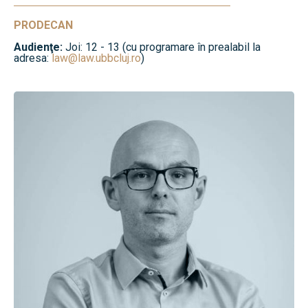
PRODECAN
Audienţe:
Joi: 12 - 13 (cu programare în prealabil la
adresa:
law@law.ubbcluj.ro
)