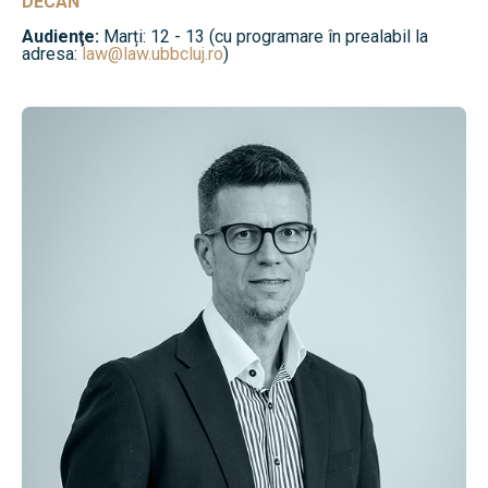
DECAN
Audienţe:
Marți: 12 - 13 (cu programare în prealabil la
adresa:
law@law.ubbcluj.ro
)