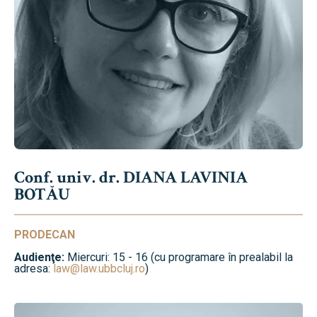
Conf. univ. dr. DIANA LAVINIA
BOTĂU
PRODECAN
Audienţe:
Miercuri: 15 - 16 (cu programare în prealabil la
adresa:
law@law.ubbcluj.ro
)