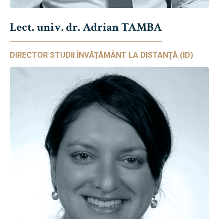
Lect. univ. dr. Adrian TAMBA
DIRECTOR STUDII ÎNVĂȚĂMÂNT LA DISTANȚĂ (ID)