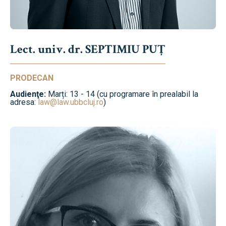
Lect. univ. dr. SEPTIMIU PUȚ
PRODECAN
Audienţe:
Marți: 13 - 14 (cu programare în prealabil la
adresa:
law@law.ubbcluj.ro
)