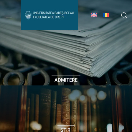
Avizier Studenți
Studii
Admitere
ADMITERE
Erasmus & Internațional
Despre Facultate
ȘTIRI