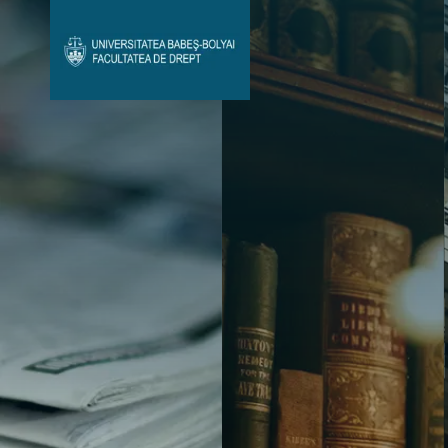
Avizier Studenți
Studii
Admitere
Bibliotecă & Reviste
Contact