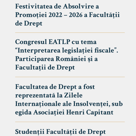
Festivitatea de Absolvire a
Promoției 2022 – 2026 a Facultății
de Drept
Congresul EATLP cu tema
“Interpretarea legislației fiscale”.
Participarea României și a
Facultații de Drept
Facultatea de Drept a fost
reprezentată la Zilele
Avizier S
Internaționale ale Insolvenței, sub
egida Asociației Henri Capitant
Studii
UNIVERSITATEA BABEȘ - BOLYAI
Admitere
FACULTATEA
Studenții Facultății de Drept
Erasmus &