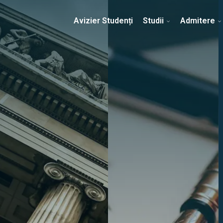
Erasmus & Internațional
Despre Facultate
Ști
Avizier Studenți
Studii
Admitere