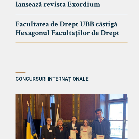
lansează revista Exordium
DE DREPT
Despre Fa
Facultatea de Drept UBB câștigă
Știri
Hexagonul Facultăților de Drept
Echipa Fac
Bibliotec
Contact
CONCURSURI INTERNAȚIONALE