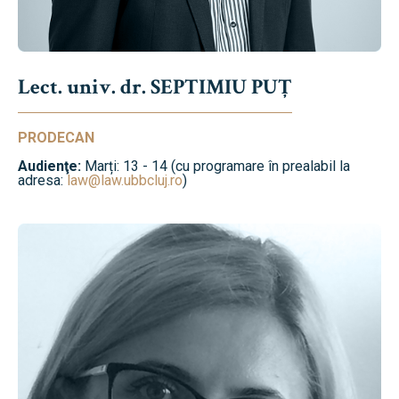
Lect. univ. dr. SEPTIMIU PUȚ
PRODECAN
Audienţe:
Marți: 13 - 14 (cu programare în prealabil la
adresa:
law@law.ubbcluj.ro
)