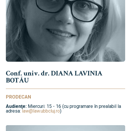
Conf. univ. dr. DIANA LAVINIA
BOTĂU
PRODECAN
Audienţe:
Miercuri: 15 - 16 (cu programare în prealabil la
adresa:
law@law.ubbcluj.ro
)