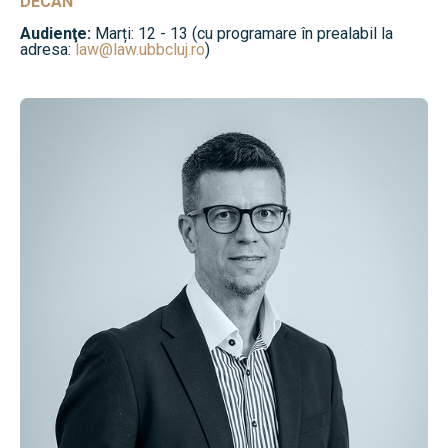
DECAN
Audienţe:
Marți: 12 - 13 (cu programare în prealabil la
adresa:
law@law.ubbcluj.ro
)