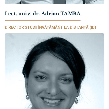
Lect. univ. dr. Adrian TAMBA
DIRECTOR STUDII ÎNVĂȚĂMÂNT LA DISTANȚĂ (ID)