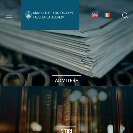
Avizier Studenți
Studii
Admitere
ADMITERE
Erasmus & Internațional
Despre Facultate
ȘTIRI