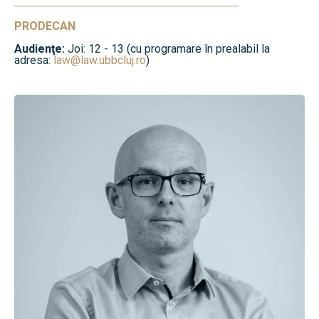
PRODECAN
Audienţe:
Joi: 12 - 13 (cu programare în prealabil la
adresa:
law@law.ubbcluj.ro
)