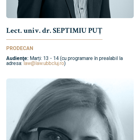
Lect. univ. dr. SEPTIMIU PUȚ
PRODECAN
Audienţe:
Marți: 13 - 14 (cu programare în prealabil la
adresa:
law@law.ubbcluj.ro
)