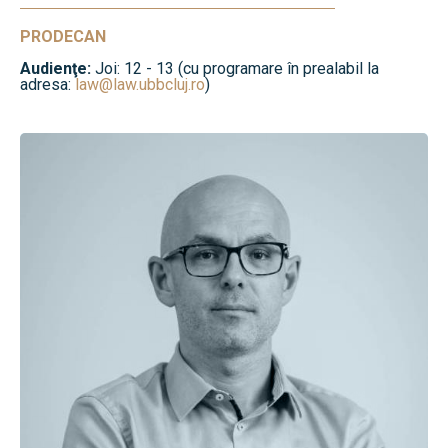
PRODECAN
Audienţe:
Joi: 12 - 13 (cu programare în prealabil la
adresa:
law@law.ubbcluj.ro
)