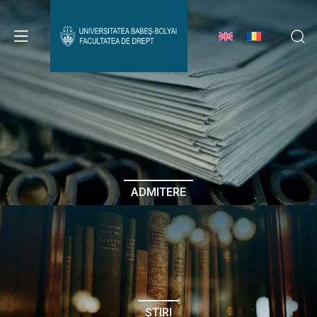
Avizier Studenți
Studii
Admitere
ADMITERE
Erasmus & Internațional
Despre Facultate
ȘTIRI