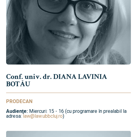
Conf. univ. dr. DIANA LAVINIA
BOTĂU
PRODECAN
Audienţe:
Miercuri: 15 - 16 (cu programare în prealabil la
adresa:
law@law.ubbcluj.ro
)