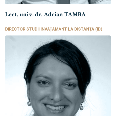
Lect. univ. dr. Adrian TAMBA
DIRECTOR STUDII ÎNVĂȚĂMÂNT LA DISTANȚĂ (ID)