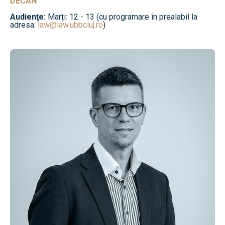
DECAN
Audienţe:
Marți: 12 - 13 (cu programare în prealabil la
adresa:
law@law.ubbcluj.ro
)