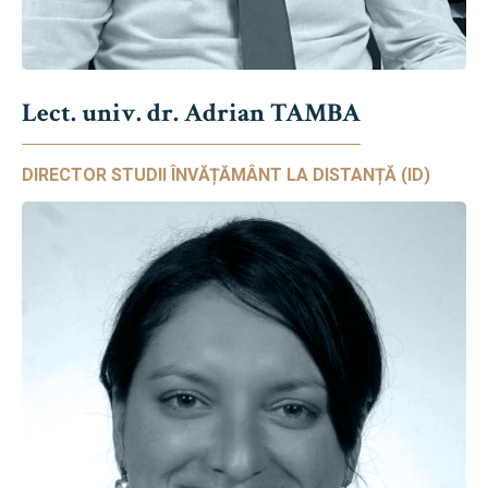
Lect. univ. dr. Adrian TAMBA
DIRECTOR STUDII ÎNVĂȚĂMÂNT LA DISTANȚĂ (ID)