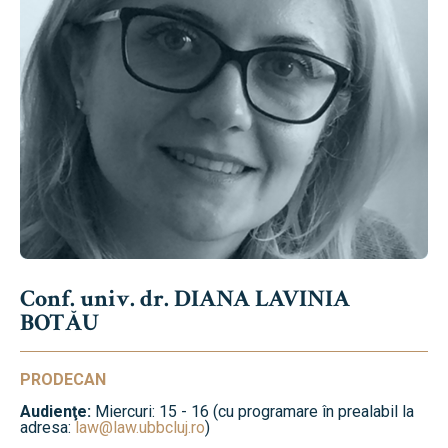
Conf. univ. dr. DIANA LAVINIA
BOTĂU
PRODECAN
Audienţe:
Miercuri: 15 - 16 (cu programare în prealabil la
adresa:
law@law.ubbcluj.ro
)