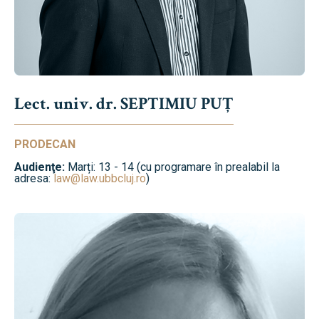
Lect. univ. dr. SEPTIMIU PUȚ
PRODECAN
Audienţe:
Marți: 13 - 14 (cu programare în prealabil la
adresa:
law@law.ubbcluj.ro
)