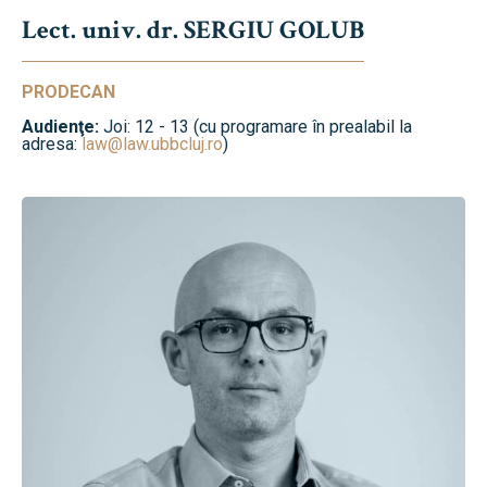
Lect. univ. dr. SERGIU GOLUB
PRODECAN
Audienţe:
Joi: 12 - 13 (cu programare în prealabil la
adresa:
law@law.ubbcluj.ro
)