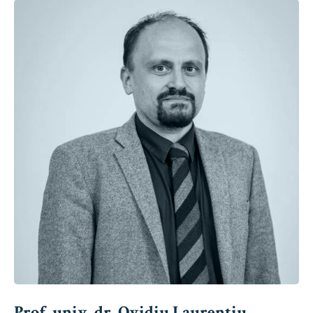
Prof. univ. dr. Ovidiu Laurențiu