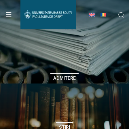
Avizier Studenți
Studii
Admitere
ADMITERE
Erasmus & Internațional
Despre Facultate
ȘTIRI