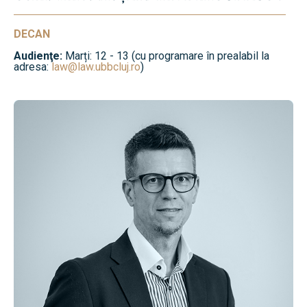
DECAN
Audienţe:
Marți: 12 - 13 (cu programare în prealabil la
adresa:
law@law.ubbcluj.ro
)