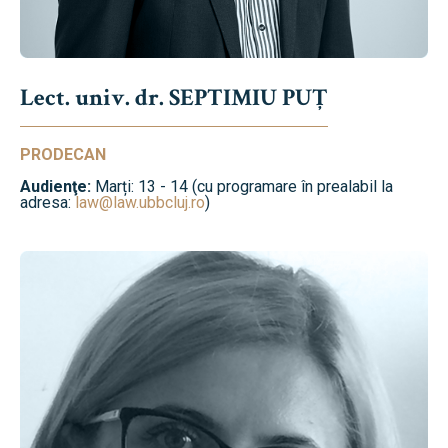
Lect. univ. dr. SEPTIMIU PUȚ
PRODECAN
Audienţe:
Marți: 13 - 14 (cu programare în prealabil la
adresa:
law@law.ubbcluj.ro
)