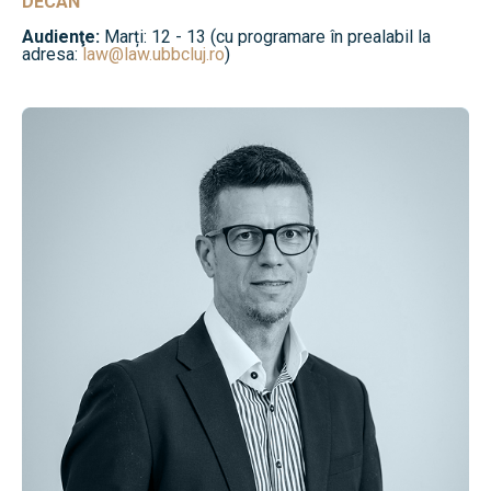
DECAN
Audienţe:
Marți: 12 - 13 (cu programare în prealabil la
adresa:
law@law.ubbcluj.ro
)