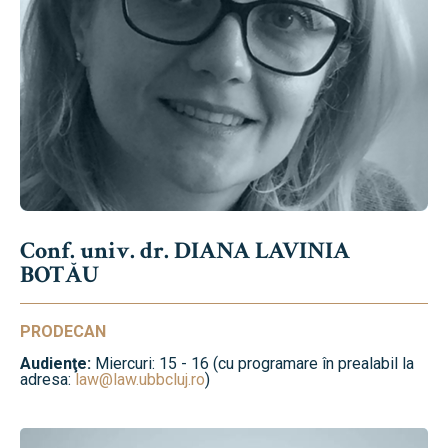
Conf. univ. dr. DIANA LAVINIA
BOTĂU
PRODECAN
Audienţe:
Miercuri: 15 - 16 (cu programare în prealabil la
adresa:
law@law.ubbcluj.ro
)