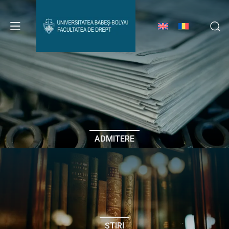
Avizier Studenți
Studii
Admitere
ADMITERE
Erasmus & Internațional
Despre Facultate
ȘTIRI