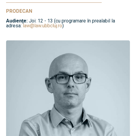
PRODECAN
Audienţe:
Joi: 12 - 13 (cu programare în prealabil la
adresa:
law@law.ubbcluj.ro
)