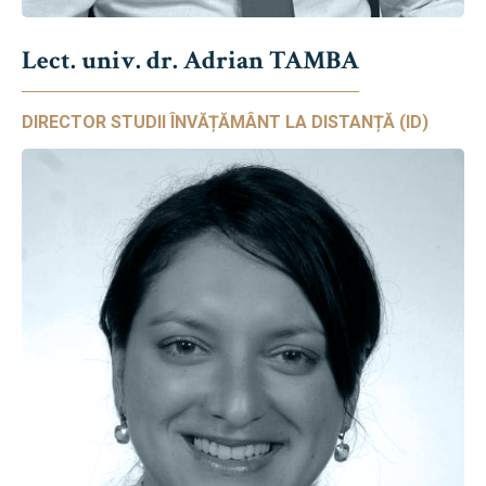
Lect. univ. dr. Adrian TAMBA
DIRECTOR STUDII ÎNVĂȚĂMÂNT LA DISTANȚĂ (ID)