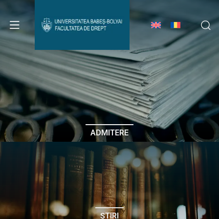
Avizier Studenți
Studii
Admitere
ADMITERE
Erasmus & Internațional
Despre Facultate
ȘTIRI