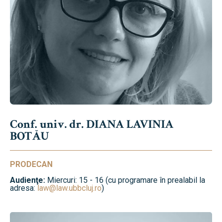
Conf. univ. dr. DIANA LAVINIA
BOTĂU
PRODECAN
Audienţe:
Miercuri: 15 - 16 (cu programare în prealabil la
adresa:
law@law.ubbcluj.ro
)