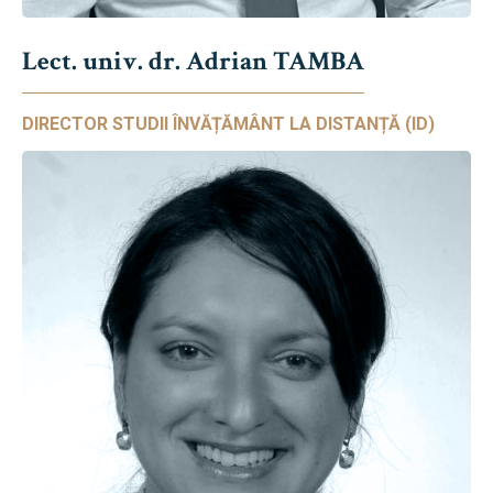
Lect. univ. dr. Adrian TAMBA
DIRECTOR STUDII ÎNVĂȚĂMÂNT LA DISTANȚĂ (ID)