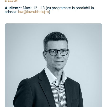
DECAN
Audienţe:
Marți: 12 - 13 (cu programare în prealabil la
adresa:
law@law.ubbcluj.ro
)