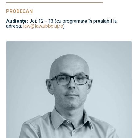
PRODECAN
Audienţe:
Joi: 12 - 13 (cu programare în prealabil la
adresa:
law@law.ubbcluj.ro
)