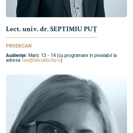
Lect. univ. dr. SEPTIMIU PUȚ
PRODECAN
Audienţe:
Marți: 13 - 14 (cu programare în prealabil la
adresa:
law@law.ubbcluj.ro
)