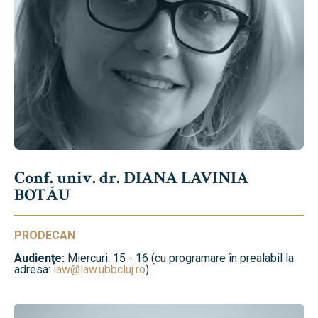
Conf. univ. dr. DIANA LAVINIA
BOTĂU
PRODECAN
Audienţe:
Miercuri: 15 - 16 (cu programare în prealabil la
adresa:
law@law.ubbcluj.ro
)