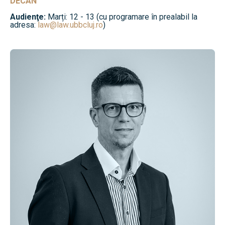
DECAN
Audienţe:
Marți: 12 - 13 (cu programare în prealabil la
adresa:
law@law.ubbcluj.ro
)