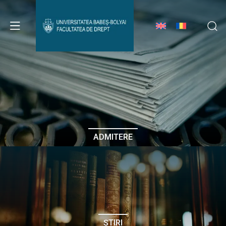
Avizier Studenți
Studii
Admitere
ADMITERE
Erasmus & Internațional
Despre Facultate
ȘTIRI