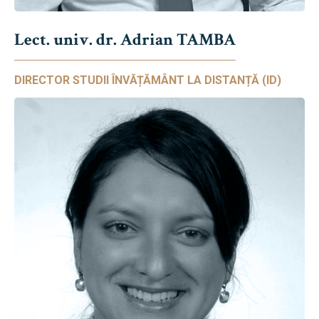
Lect. univ. dr. Adrian TAMBA
DIRECTOR STUDII ÎNVĂȚĂMÂNT LA DISTANȚĂ (ID)