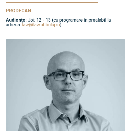
PRODECAN
Audienţe:
Joi: 12 - 13 (cu programare în prealabil la
adresa:
law@law.ubbcluj.ro
)