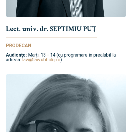
Lect. univ. dr. SEPTIMIU PUȚ
PRODECAN
Audienţe:
Marți: 13 - 14 (cu programare în prealabil la
adresa:
law@law.ubbcluj.ro
)