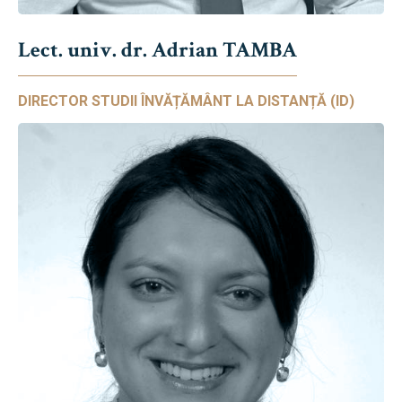
Lect. univ. dr. Adrian TAMBA
DIRECTOR STUDII ÎNVĂȚĂMÂNT LA DISTANȚĂ (ID)