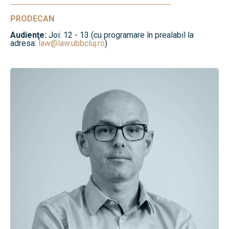
PRODECAN
Audienţe:
Joi: 12 - 13 (cu programare în prealabil la
adresa:
law@law.ubbcluj.ro
)