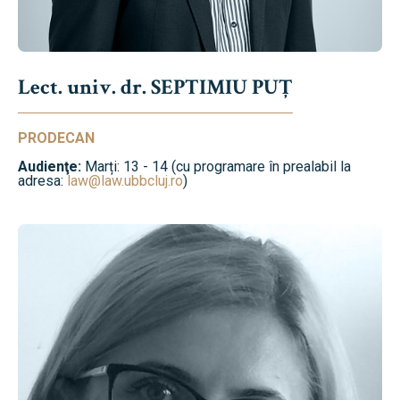
Lect. univ. dr. SEPTIMIU PUȚ
PRODECAN
Audienţe:
Marți: 13 - 14 (cu programare în prealabil la
adresa:
law@law.ubbcluj.ro
)