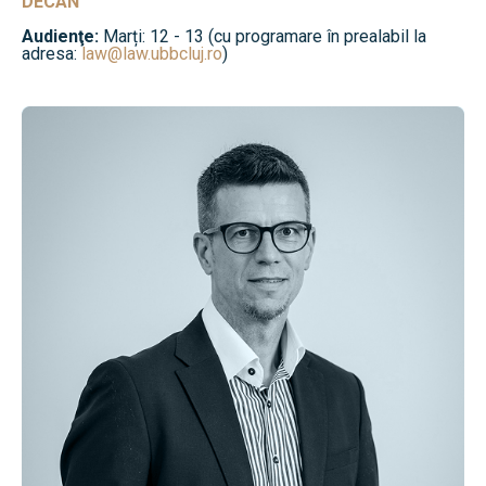
DECAN
Audienţe:
Marți: 12 - 13 (cu programare în prealabil la
adresa:
law@law.ubbcluj.ro
)