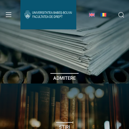
Avizier Studenți
Studii
Admitere
ADMITERE
Erasmus & Internațional
Despre Facultate
ȘTIRI