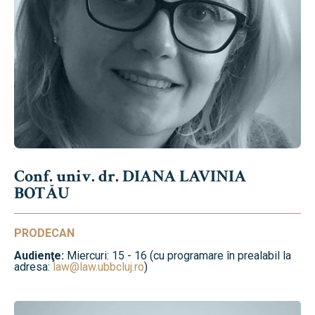
Conf. univ. dr. DIANA LAVINIA
BOTĂU
PRODECAN
Audienţe:
Miercuri: 15 - 16 (cu programare în prealabil la
adresa:
law@law.ubbcluj.ro
)