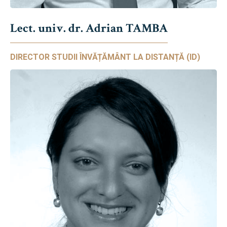
Lect. univ. dr. Adrian TAMBA
DIRECTOR STUDII ÎNVĂȚĂMÂNT LA DISTANȚĂ (ID)