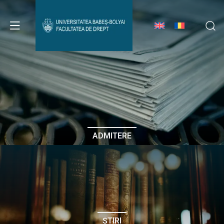
Avizier Studenți
Studii
Admitere
ADMITERE
Erasmus & Internațional
Despre Facultate
ȘTIRI