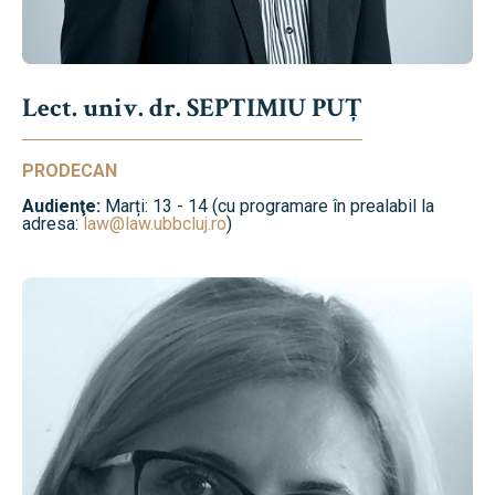
Lect. univ. dr. SEPTIMIU PUȚ
PRODECAN
Audienţe:
Marți: 13 - 14 (cu programare în prealabil la
adresa:
law@law.ubbcluj.ro
)