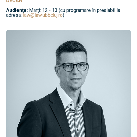
DECAN
Audienţe:
Marți: 12 - 13 (cu programare în prealabil la
adresa:
law@law.ubbcluj.ro
)