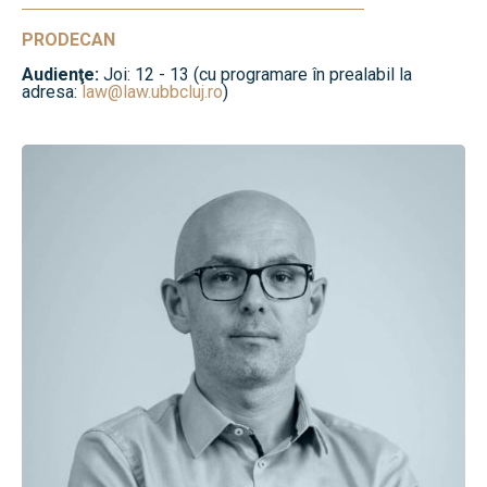
PRODECAN
Audienţe:
Joi: 12 - 13 (cu programare în prealabil la
adresa:
law@law.ubbcluj.ro
)