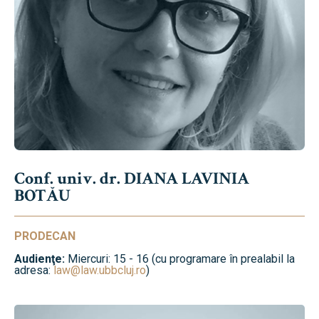
Conf. univ. dr. DIANA LAVINIA
BOTĂU
PRODECAN
Audienţe:
Miercuri: 15 - 16 (cu programare în prealabil la
adresa:
law@law.ubbcluj.ro
)