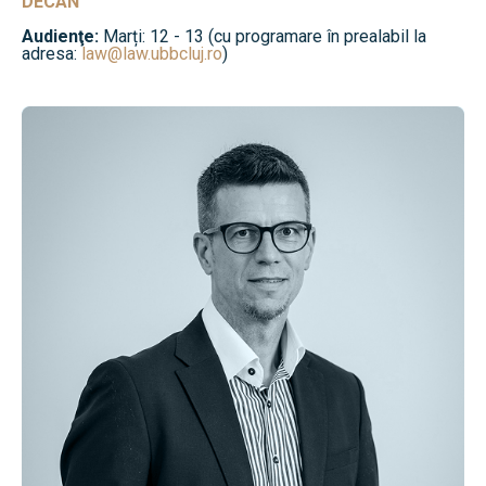
DECAN
Audienţe:
Marți: 12 - 13 (cu programare în prealabil la
adresa:
law@law.ubbcluj.ro
)