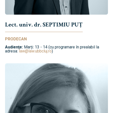
Lect. univ. dr. SEPTIMIU PUȚ
PRODECAN
Audienţe:
Marți: 13 - 14 (cu programare în prealabil la
adresa:
law@law.ubbcluj.ro
)