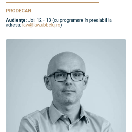
PRODECAN
Audienţe:
Joi: 12 - 13 (cu programare în prealabil la
adresa:
law@law.ubbcluj.ro
)