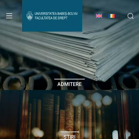
Avizier Studenți
Studii
Admitere
ADMITERE
Erasmus & Internațional
Despre Facultate
ȘTIRI