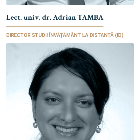
Lect. univ. dr. Adrian TAMBA
DIRECTOR STUDII ÎNVĂȚĂMÂNT LA DISTANȚĂ (ID)