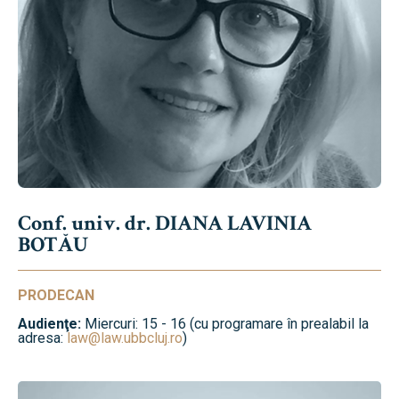
Conf. univ. dr. DIANA LAVINIA
BOTĂU
PRODECAN
Audienţe:
Miercuri: 15 - 16 (cu programare în prealabil la
adresa:
law@law.ubbcluj.ro
)