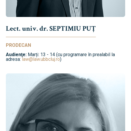
Lect. univ. dr. SEPTIMIU PUȚ
PRODECAN
Audienţe:
Marți: 13 - 14 (cu programare în prealabil la
adresa:
law@law.ubbcluj.ro
)