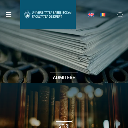
Avizier Studenți
Studii
Admitere
ADMITERE
Erasmus & Internațional
Despre Facultate
ȘTIRI