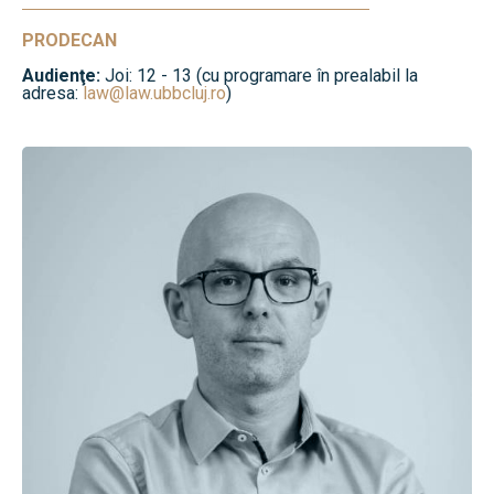
PRODECAN
Audienţe:
Joi: 12 - 13 (cu programare în prealabil la
adresa:
law@law.ubbcluj.ro
)