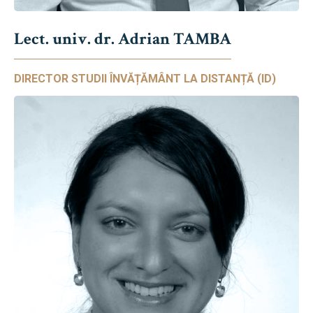
Lect. univ. dr. Adrian TAMBA
DIRECTOR STUDII ÎNVĂȚĂMÂNT LA DISTANȚĂ (ID)