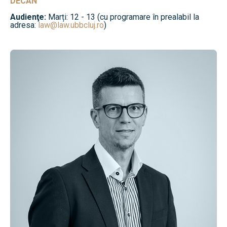
DECAN
Audienţe:
Marți: 12 - 13 (cu programare în prealabil la
adresa:
law@law.ubbcluj.ro
)