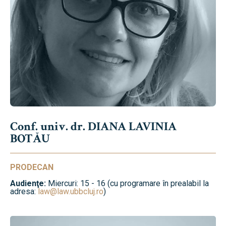
Conf. univ. dr. DIANA LAVINIA
BOTĂU
PRODECAN
Audienţe:
Miercuri: 15 - 16 (cu programare în prealabil la
adresa:
law@law.ubbcluj.ro
)