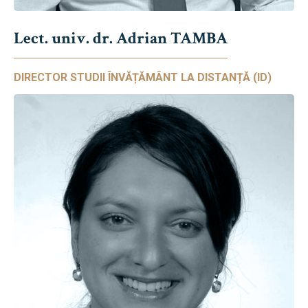
Lect. univ. dr. Adrian TAMBA
DIRECTOR STUDII ÎNVĂȚĂMÂNT LA DISTANȚĂ (ID)