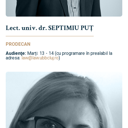
Lect. univ. dr. SEPTIMIU PUȚ
PRODECAN
Audienţe:
Marți: 13 - 14 (cu programare în prealabil la
adresa:
law@law.ubbcluj.ro
)