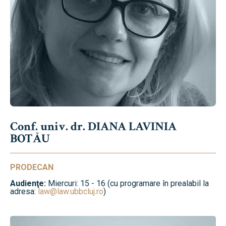
Conf. univ. dr. DIANA LAVINIA
BOTĂU
PRODECAN
Audienţe:
Miercuri: 15 - 16 (cu programare în prealabil la
adresa:
law@law.ubbcluj.ro
)