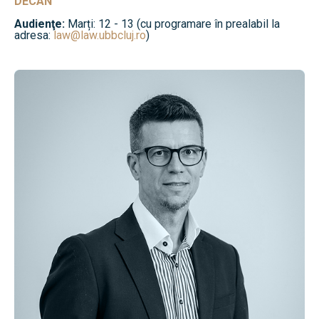
DECAN
Audienţe:
Marți: 12 - 13 (cu programare în prealabil la
adresa:
law@law.ubbcluj.ro
)