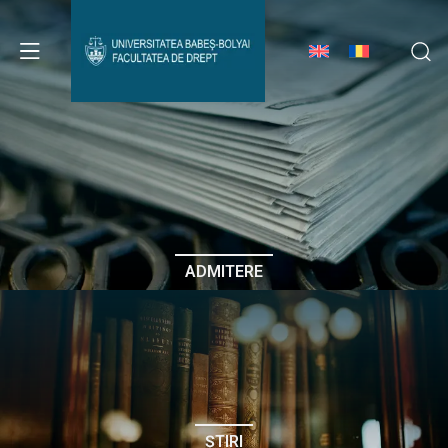
Avizier Studenți
Studii
Admitere
ADMITERE
Erasmus & Internațional
Despre Facultate
ȘTIRI