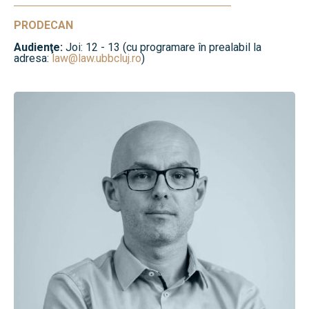
PRODECAN
Audienţe:
Joi: 12 - 13 (cu programare în prealabil la
adresa:
law@law.ubbcluj.ro
)