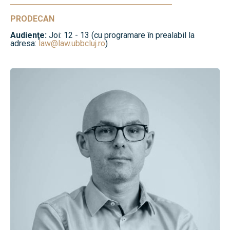
PRODECAN
Audienţe:
Joi: 12 - 13 (cu programare în prealabil la
adresa:
law@law.ubbcluj.ro
)