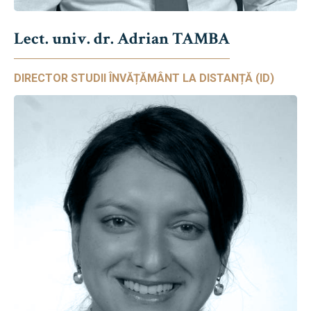
Lect. univ. dr. Adrian TAMBA
DIRECTOR STUDII ÎNVĂȚĂMÂNT LA DISTANȚĂ (ID)