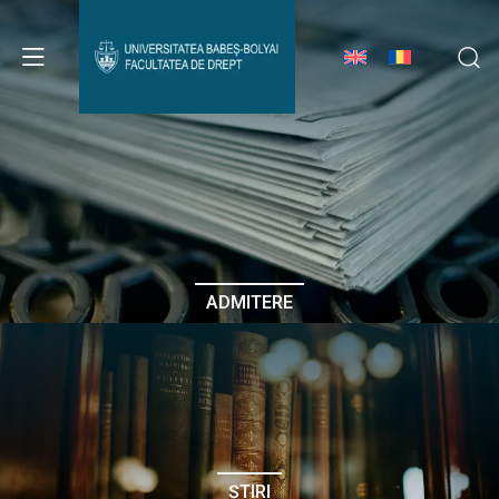
Avizier Studenți
Studii
Admitere
ADMITERE
Erasmus & Internațional
Despre Facultate
ȘTIRI