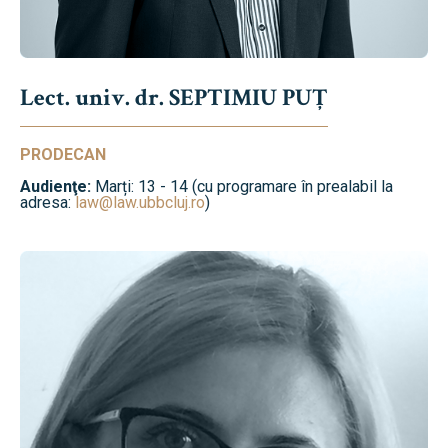
Lect. univ. dr. SEPTIMIU PUȚ
PRODECAN
Audienţe:
Marți: 13 - 14 (cu programare în prealabil la
adresa:
law@law.ubbcluj.ro
)