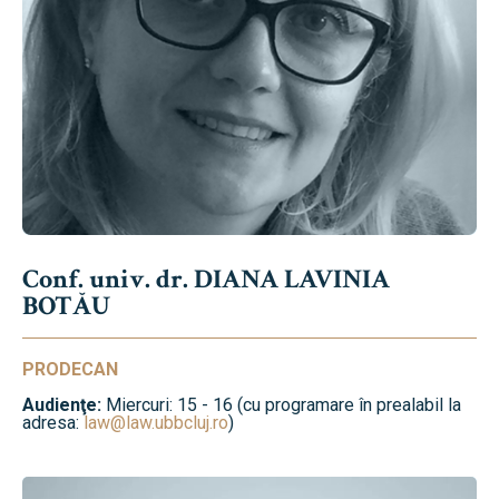
Conf. univ. dr. DIANA LAVINIA
BOTĂU
PRODECAN
Audienţe:
Miercuri: 15 - 16 (cu programare în prealabil la
adresa:
law@law.ubbcluj.ro
)