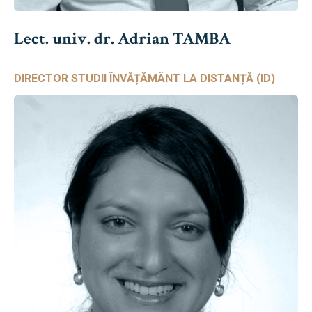
Lect. univ. dr. Adrian TAMBA
DIRECTOR STUDII ÎNVĂȚĂMÂNT LA DISTANȚĂ (ID)