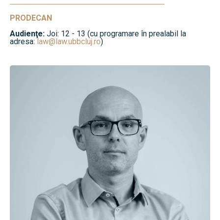
PRODECAN
Audienţe:
Joi: 12 - 13 (cu programare în prealabil la
adresa:
law@law.ubbcluj.ro
)