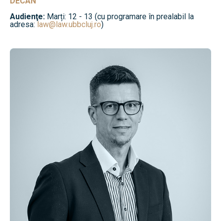
DECAN
Audienţe:
Marți: 12 - 13 (cu programare în prealabil la
adresa:
law@law.ubbcluj.ro
)