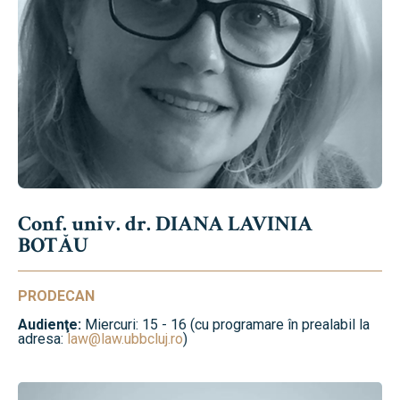
Conf. univ. dr. DIANA LAVINIA
BOTĂU
PRODECAN
Audienţe:
Miercuri: 15 - 16 (cu programare în prealabil la
adresa:
law@law.ubbcluj.ro
)