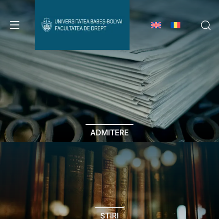
Avizier Studenți
Studii
Admitere
ADMITERE
Erasmus & Internațional
Despre Facultate
ȘTIRI