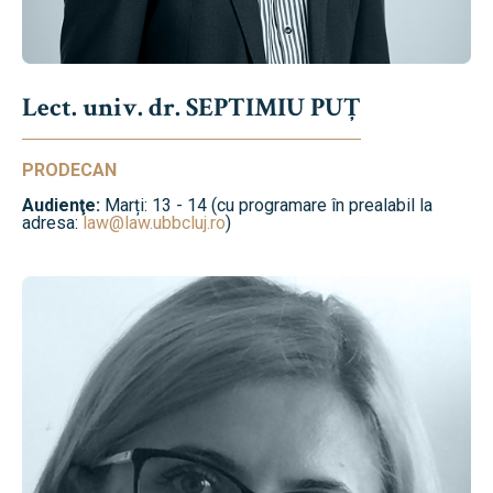
Lect. univ. dr. SEPTIMIU PUȚ
PRODECAN
Audienţe:
Marți: 13 - 14 (cu programare în prealabil la
adresa:
law@law.ubbcluj.ro
)