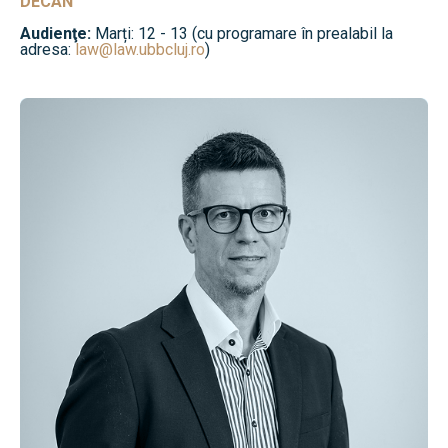
DECAN
Audienţe:
Marți: 12 - 13 (cu programare în prealabil la
adresa:
law@law.ubbcluj.ro
)