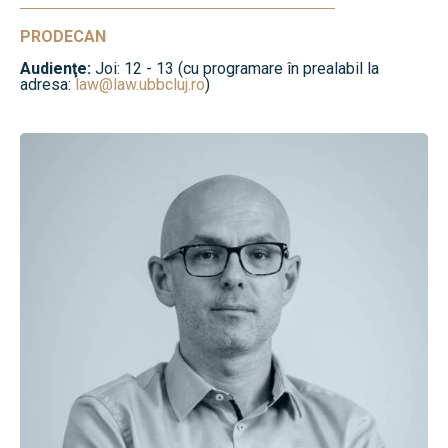
PRODECAN
Audienţe:
Joi: 12 - 13 (cu programare în prealabil la
adresa:
law@law.ubbcluj.ro
)