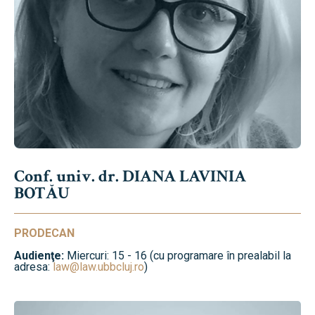
Conf. univ. dr. DIANA LAVINIA
BOTĂU
PRODECAN
Audienţe:
Miercuri: 15 - 16 (cu programare în prealabil la
adresa:
law@law.ubbcluj.ro
)