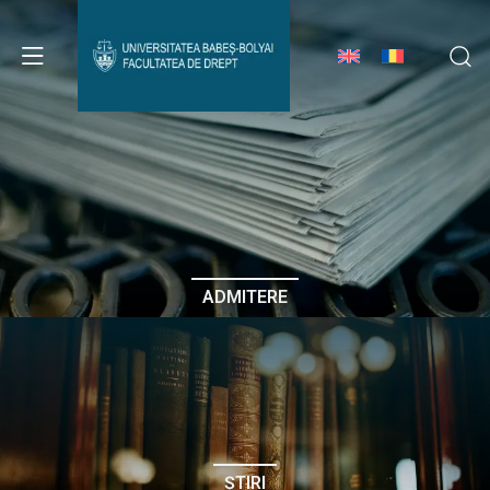
Avizier Studenți
Studii
Admitere
ADMITERE
Erasmus & Internațional
Despre Facultate
ȘTIRI