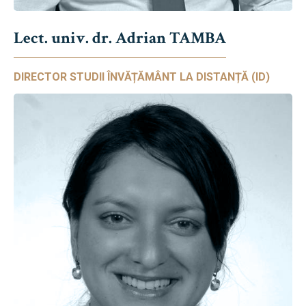
Lect. univ. dr. Adrian TAMBA
DIRECTOR STUDII ÎNVĂȚĂMÂNT LA DISTANȚĂ (ID)