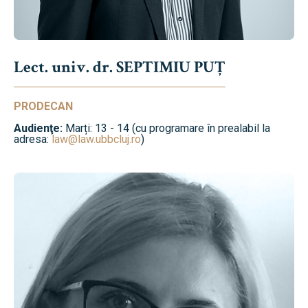
Lect. univ. dr. SEPTIMIU PUȚ
PRODECAN
Audienţe:
Marți: 13 - 14 (cu programare în prealabil la
adresa:
law@law.ubbcluj.ro
)