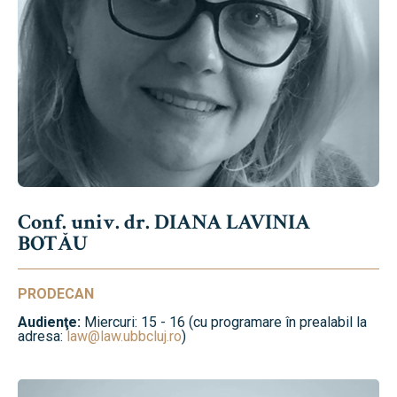
Conf. univ. dr. DIANA LAVINIA
BOTĂU
PRODECAN
Audienţe:
Miercuri: 15 - 16 (cu programare în prealabil la
adresa:
law@law.ubbcluj.ro
)