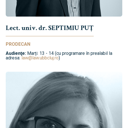
Lect. univ. dr. SEPTIMIU PUȚ
PRODECAN
Audienţe:
Marți: 13 - 14 (cu programare în prealabil la
adresa:
law@law.ubbcluj.ro
)