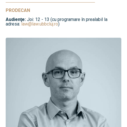
PRODECAN
Audienţe:
Joi: 12 - 13 (cu programare în prealabil la
adresa:
law@law.ubbcluj.ro
)