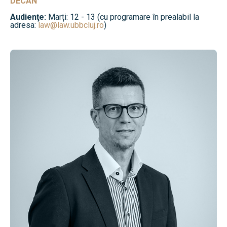
DECAN
Audienţe:
Marți: 12 - 13 (cu programare în prealabil la
adresa:
law@law.ubbcluj.ro
)