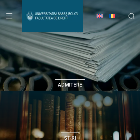
Avizier Studenți
Studii
Admitere
ADMITERE
Erasmus & Internațional
Despre Facultate
ȘTIRI