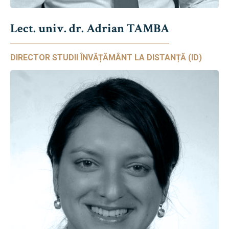
Lect. univ. dr. Adrian TAMBA
DIRECTOR STUDII ÎNVĂȚĂMÂNT LA DISTANȚĂ (ID)