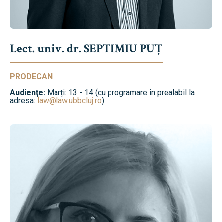
Lect. univ. dr. SEPTIMIU PUȚ
PRODECAN
Audienţe:
Marți: 13 - 14 (cu programare în prealabil la
adresa:
law@law.ubbcluj.ro
)