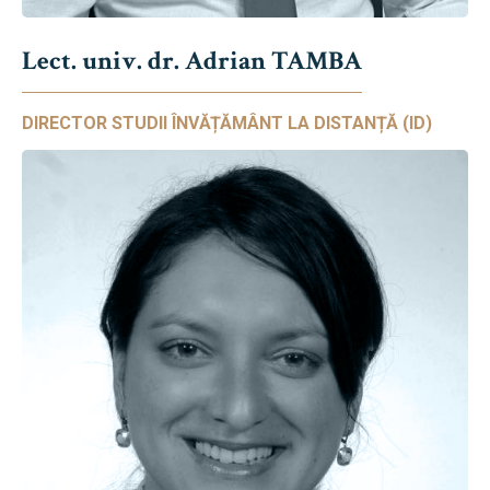
Lect. univ. dr. Adrian TAMBA
DIRECTOR STUDII ÎNVĂȚĂMÂNT LA DISTANȚĂ (ID)