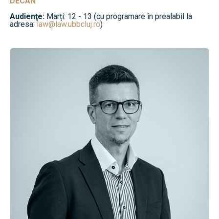
DECAN
Audienţe:
Marți: 12 - 13 (cu programare în prealabil la
adresa:
law@law.ubbcluj.ro
)