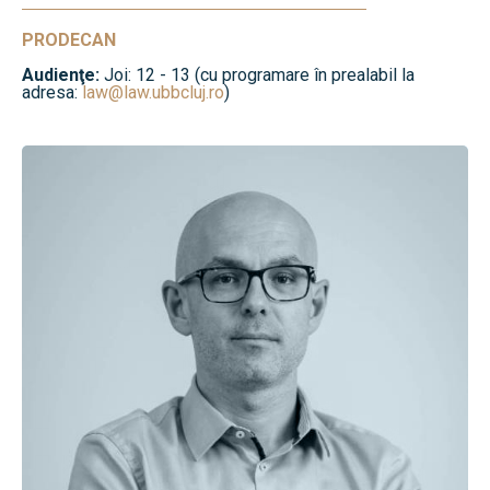
PRODECAN
Audienţe:
Joi: 12 - 13 (cu programare în prealabil la
adresa:
law@law.ubbcluj.ro
)