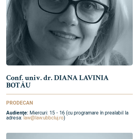
Conf. univ. dr. DIANA LAVINIA
BOTĂU
PRODECAN
Audienţe:
Miercuri: 15 - 16 (cu programare în prealabil la
adresa:
law@law.ubbcluj.ro
)