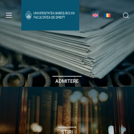
Avizier Studenți
Studii
Admitere
ADMITERE
Erasmus & Internațional
Despre Facultate
ȘTIRI