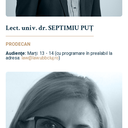
Lect. univ. dr. SEPTIMIU PUȚ
PRODECAN
Audienţe:
Marți: 13 - 14 (cu programare în prealabil la
adresa:
law@law.ubbcluj.ro
)