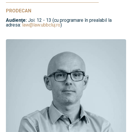
PRODECAN
Audienţe:
Joi: 12 - 13 (cu programare în prealabil la
adresa:
law@law.ubbcluj.ro
)