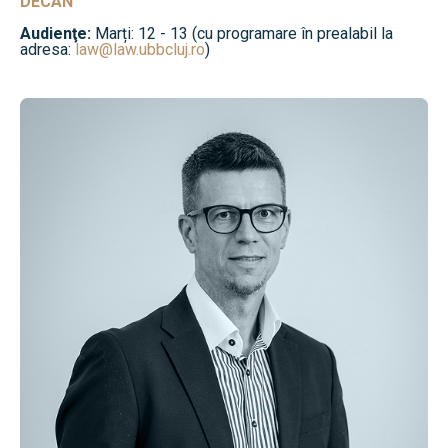
DECAN
Audienţe:
Marți: 12 - 13 (cu programare în prealabil la
adresa:
law@law.ubbcluj.ro
)