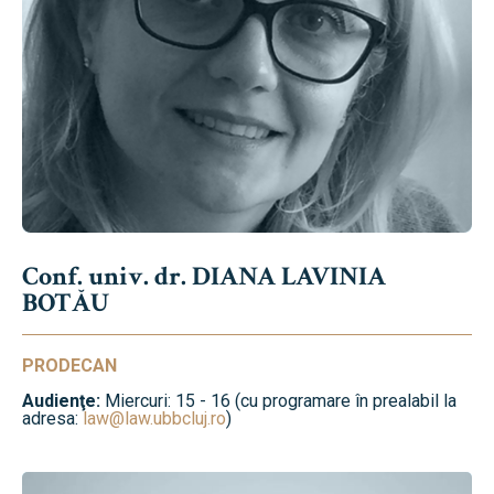
Conf. univ. dr. DIANA LAVINIA
BOTĂU
PRODECAN
Audienţe:
Miercuri: 15 - 16 (cu programare în prealabil la
adresa:
law@law.ubbcluj.ro
)