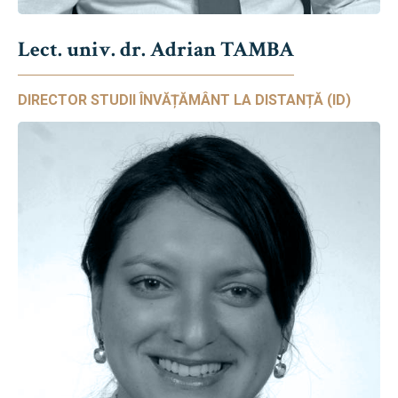
Lect. univ. dr. Adrian TAMBA
DIRECTOR STUDII ÎNVĂȚĂMÂNT LA DISTANȚĂ (ID)