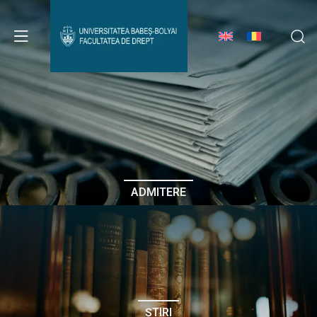
Avizier Studenți
Studii
Admitere
ADMITERE
Erasmus & Internațional
Despre Facultate
ȘTIRI