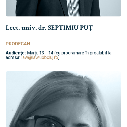
Lect. univ. dr. SEPTIMIU PUȚ
PRODECAN
Audienţe:
Marți: 13 - 14 (cu programare în prealabil la
adresa:
law@law.ubbcluj.ro
)