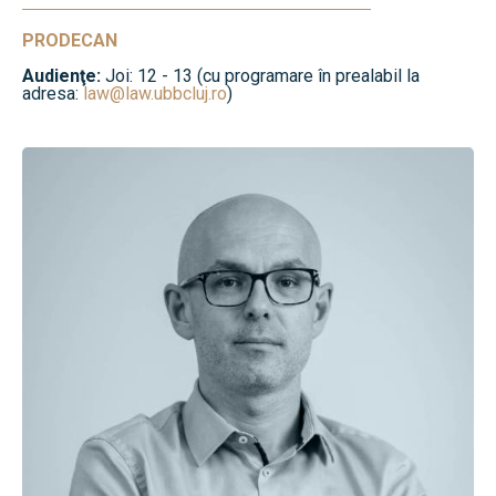
PRODECAN
Audienţe:
Joi: 12 - 13 (cu programare în prealabil la
adresa:
law@law.ubbcluj.ro
)