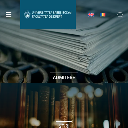
Avizier Studenți
Studii
Admitere
ADMITERE
Erasmus & Internațional
Despre Facultate
ȘTIRI