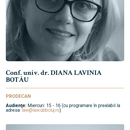
Conf. univ. dr. DIANA LAVINIA
BOTĂU
PRODECAN
Audienţe:
Miercuri: 15 - 16 (cu programare în prealabil la
adresa:
law@law.ubbcluj.ro
)