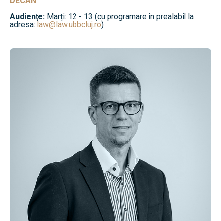
DECAN
Audienţe:
Marți: 12 - 13 (cu programare în prealabil la
adresa:
law@law.ubbcluj.ro
)