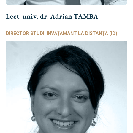
Lect. univ. dr. Adrian TAMBA
DIRECTOR STUDII ÎNVĂȚĂMÂNT LA DISTANȚĂ (ID)