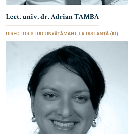
Lect. univ. dr. Adrian TAMBA
DIRECTOR STUDII ÎNVĂȚĂMÂNT LA DISTANȚĂ (ID)