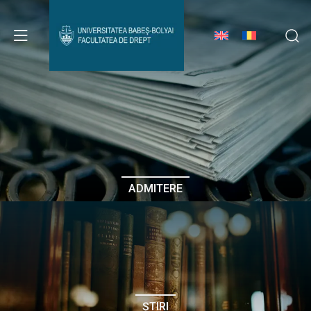
Avizier Studenți
Studii
Admitere
ADMITERE
Erasmus & Internațional
Despre Facultate
ȘTIRI