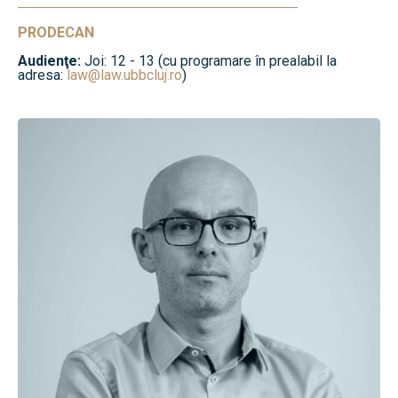
PRODECAN
Audienţe:
Joi: 12 - 13 (cu programare în prealabil la
adresa:
law@law.ubbcluj.ro
)