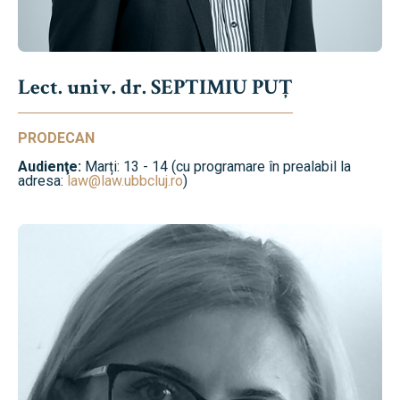
Lect. univ. dr. SEPTIMIU PUȚ
PRODECAN
Audienţe:
Marți: 13 - 14 (cu programare în prealabil la
adresa:
law@law.ubbcluj.ro
)