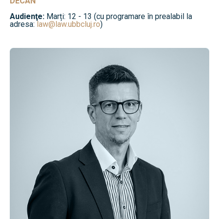
DECAN
Audienţe:
Marți: 12 - 13 (cu programare în prealabil la
adresa:
law@law.ubbcluj.ro
)