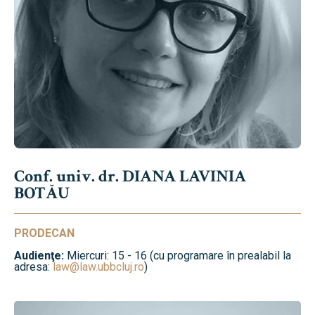
Conf. univ. dr. DIANA LAVINIA
BOTĂU
PRODECAN
Audienţe:
Miercuri: 15 - 16 (cu programare în prealabil la
adresa:
law@law.ubbcluj.ro
)