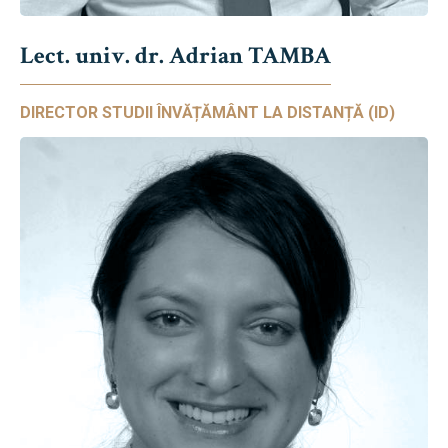
Lect. univ. dr. Adrian TAMBA
DIRECTOR STUDII ÎNVĂȚĂMÂNT LA DISTANȚĂ (ID)