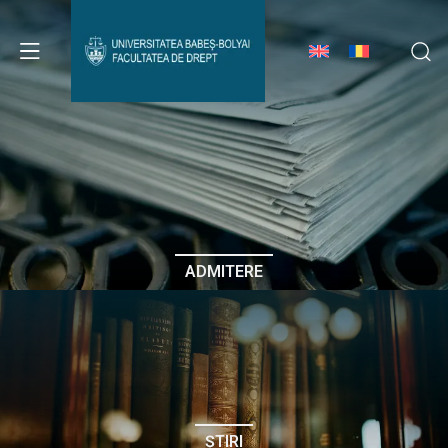
Avizier Studenți
Studii
Admitere
ADMITERE
Erasmus & Internațional
Despre Facultate
ȘTIRI