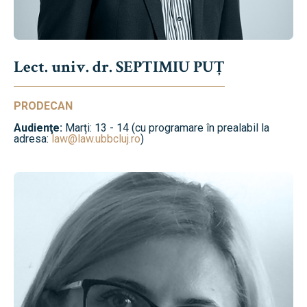
Lect. univ. dr. SEPTIMIU PUȚ
PRODECAN
Audienţe:
Marți: 13 - 14 (cu programare în prealabil la
adresa:
law@law.ubbcluj.ro
)