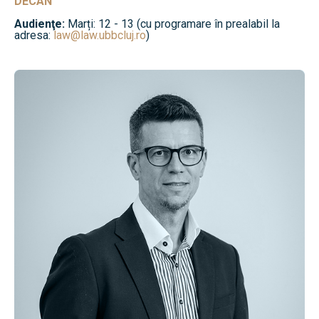
DECAN
Audienţe:
Marți: 12 - 13 (cu programare în prealabil la
adresa:
law@law.ubbcluj.ro
)