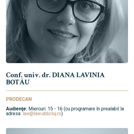
Conf. univ. dr. DIANA LAVINIA
BOTĂU
PRODECAN
Audienţe:
Miercuri: 15 - 16 (cu programare în prealabil la
adresa:
law@law.ubbcluj.ro
)