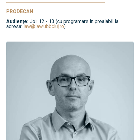
PRODECAN
Audienţe:
Joi: 12 - 13 (cu programare în prealabil la
adresa:
law@law.ubbcluj.ro
)