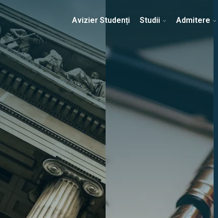
Erasmus & Internațional
Despre Facultate
Ști
Avizier Studenți
Studii
Admitere