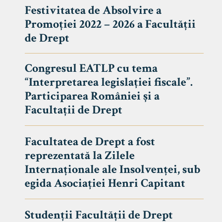
Festivitatea de Absolvire a
Promoției 2022 – 2026 a Facultății
de Drept
Congresul EATLP cu tema
“Interpretarea legislației fiscale”.
Participarea României și a
Facultații de Drept
Facultatea de Drept a fost
reprezentată la Zilele
Avizier S
Internaționale ale Insolvenței, sub
egida Asociației Henri Capitant
Studii
UNIVERSITATEA BABEȘ - BOLYAI
Admitere
FACULTATEA
Studenții Facultății de Drept
Erasmus &