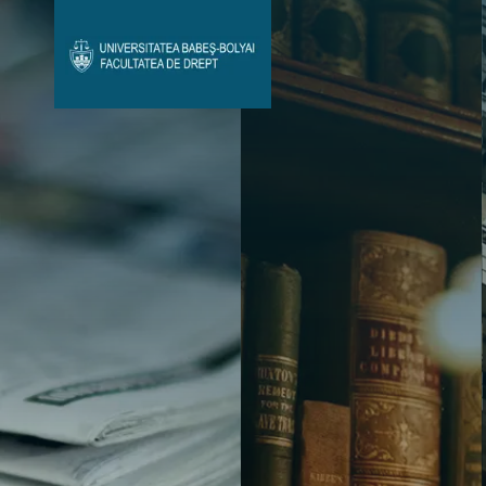
Avizier Studenți
Studii
Admitere
Bibliotecă & Reviste
Contact