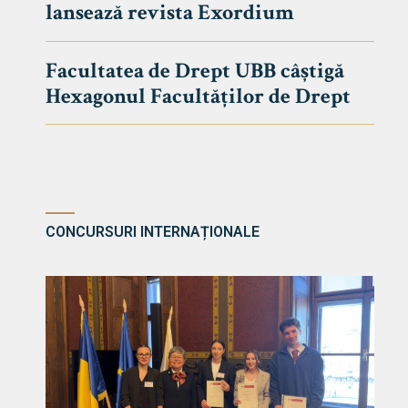
lansează revista Exordium
DE DREPT
Despre Fa
Facultatea de Drept UBB câștigă
Știri
Hexagonul Facultăților de Drept
Echipa Fac
Bibliotec
Contact
CONCURSURI INTERNAȚIONALE