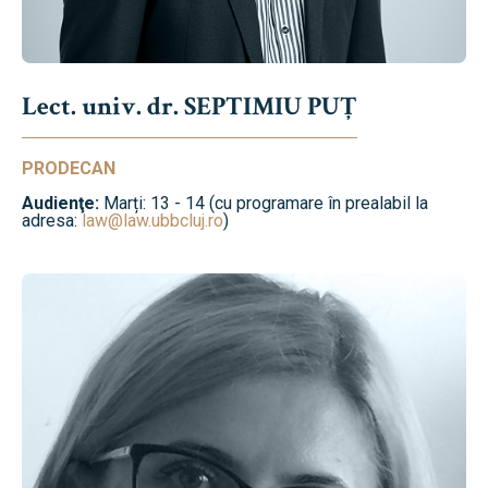
Lect. univ. dr. SEPTIMIU PUȚ
PRODECAN
Audienţe:
Marți: 13 - 14 (cu programare în prealabil la
adresa:
law@law.ubbcluj.ro
)