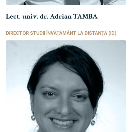
Lect. univ. dr. Adrian TAMBA
DIRECTOR STUDII ÎNVĂȚĂMÂNT LA DISTANȚĂ (ID)