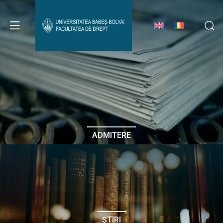
Avizier Studenți
Studii
Admitere
ADMITERE
Erasmus & Internațional
Despre Facultate
ȘTIRI