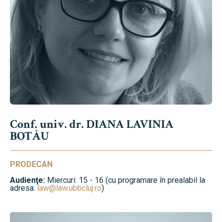
Conf. univ. dr. DIANA LAVINIA
BOTĂU
PRODECAN
Audienţe:
Miercuri: 15 - 16 (cu programare în prealabil la
adresa:
law@law.ubbcluj.ro
)