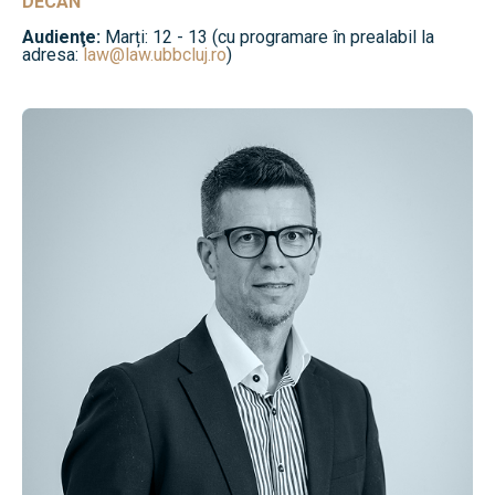
DECAN
Audienţe:
Marți: 12 - 13 (cu programare în prealabil la
adresa:
law@law.ubbcluj.ro
)