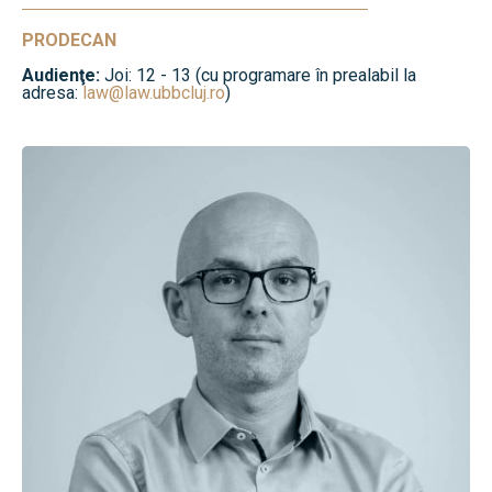
PRODECAN
Audienţe:
Joi: 12 - 13 (cu programare în prealabil la
adresa:
law@law.ubbcluj.ro
)