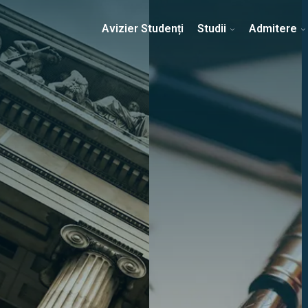
Erasmus & Internațional
Despre Facultate
Ști
Avizier Studenți
Studii
Admitere