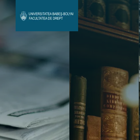
Avizier Studenți
Studii
Admitere
Bibliotecă & Reviste
Contact