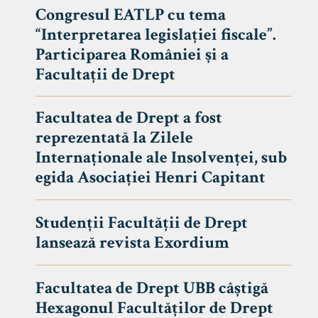
Congresul EATLP cu tema
“Interpretarea legislației fiscale”.
Participarea României și a
Facultații de Drept
Facultatea de Drept a fost
reprezentată la Zilele
Internaționale ale Insolvenței, sub
egida Asociației Henri Capitant
Studenții Facultății de Drept
Avizier S
lansează revista Exordium
Studii
UNIVERSITATEA BABEȘ - BOLYAI
Facultatea de Drept UBB câștigă
Admitere
FACULTATEA
Hexagonul Facultăților de Drept
Erasmus &