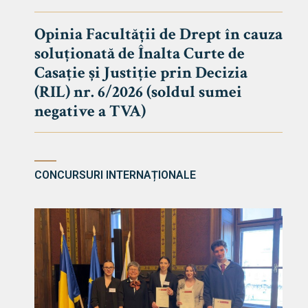
DE DREPT
Despre Fa
Opinia Facultății de Drept în cauza
soluționată de Înalta Curte de
Știri
Casație și Justiție prin Decizia
Echipa Fac
(RIL) nr. 6/2026 (soldul sumei
Bibliotec
negative a TVA)
Contact
CONCURSURI INTERNAȚIONALE