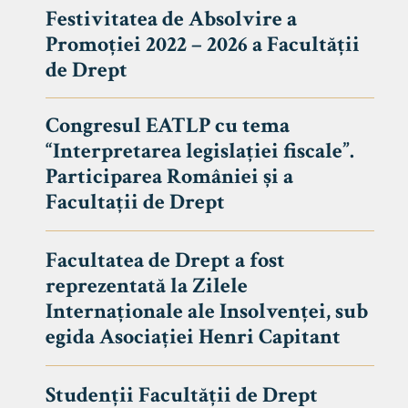
Festivitatea de Absolvire a
Promoției 2022 – 2026 a Facultății
de Drept
Congresul EATLP cu tema
“Interpretarea legislației fiscale”.
Participarea României și a
Facultații de Drept
Facultatea de Drept a fost
reprezentată la Zilele
Avizier S
Internaționale ale Insolvenței, sub
egida Asociației Henri Capitant
Studii
UNIVERSITATEA BABEȘ - BOLYAI
Admitere
FACULTATEA
Studenții Facultății de Drept
Erasmus &