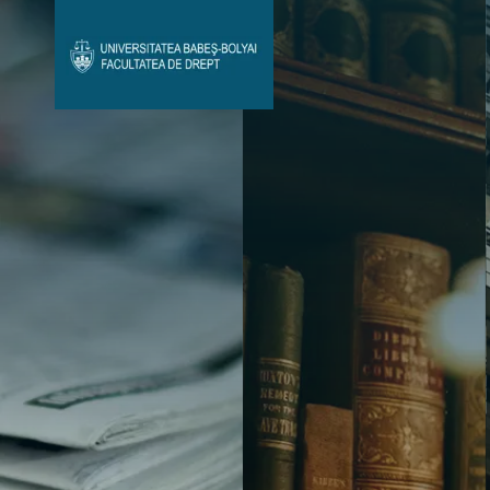
Avizier Studenți
Studii
Admitere
Bibliotecă & Reviste
Contact