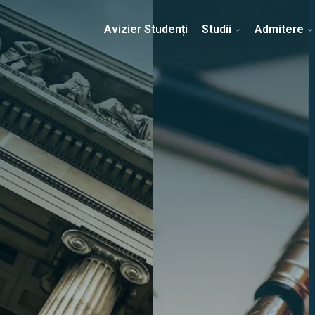
Erasmus & Internațional
Despre Facultate
Ști
Avizier Studenți
Studii
Admitere