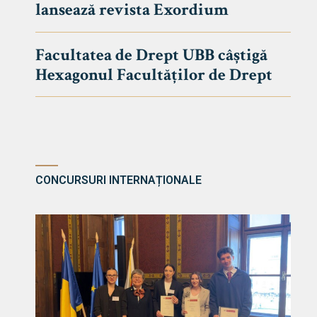
lansează revista Exordium
DE DREPT
Despre Fa
Facultatea de Drept UBB câștigă
Știri
Hexagonul Facultăților de Drept
Echipa Fac
Bibliotec
Contact
CONCURSURI INTERNAȚIONALE