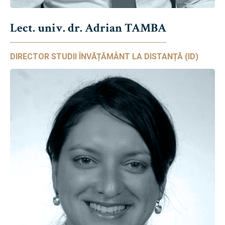
Lect. univ. dr. Adrian TAMBA
DIRECTOR STUDII ÎNVĂȚĂMÂNT LA DISTANȚĂ (ID)