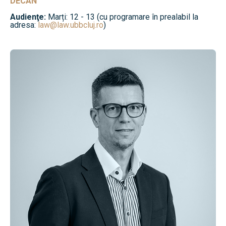
DECAN
Audienţe:
Marți: 12 - 13 (cu programare în prealabil la
adresa:
law@law.ubbcluj.ro
)