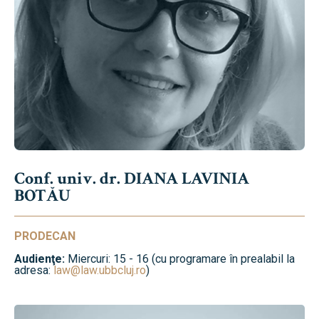
Conf. univ. dr. DIANA LAVINIA
BOTĂU
PRODECAN
Audienţe:
Miercuri: 15 - 16 (cu programare în prealabil la
adresa:
law@law.ubbcluj.ro
)