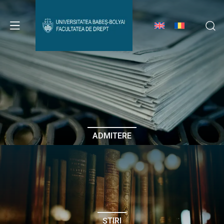
Avizier Studenți
Studii
Admitere
ADMITERE
Erasmus & Internațional
Despre Facultate
ȘTIRI