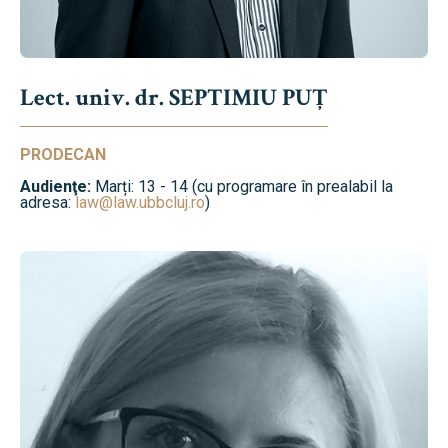
Lect. univ. dr. SEPTIMIU PUȚ
PRODECAN
Audienţe:
Marți: 13 - 14 (cu programare în prealabil la
adresa:
law@law.ubbcluj.ro
)