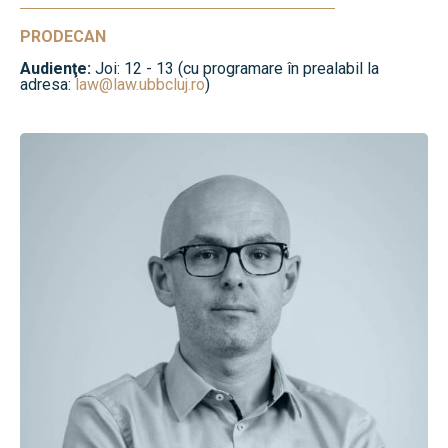
PRODECAN
Audienţe:
Joi: 12 - 13 (cu programare în prealabil la
adresa:
law@law.ubbcluj.ro
)