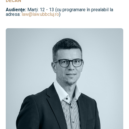
DECAN
Audienţe:
Marți: 12 - 13 (cu programare în prealabil la
adresa:
law@law.ubbcluj.ro
)