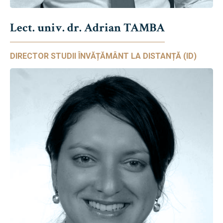
Lect. univ. dr. Adrian TAMBA
DIRECTOR STUDII ÎNVĂȚĂMÂNT LA DISTANȚĂ (ID)