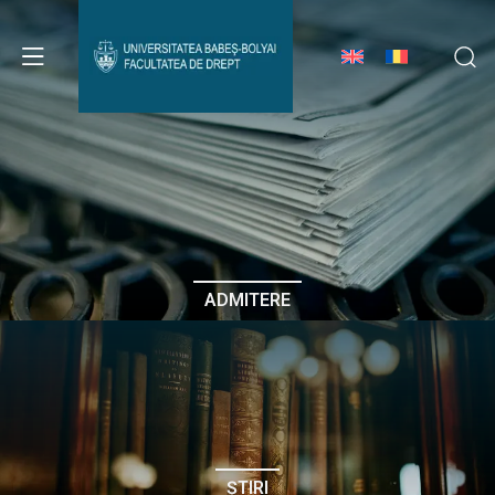
Avizier Studenți
Studii
Admitere
ADMITERE
Erasmus & Internațional
Despre Facultate
ȘTIRI