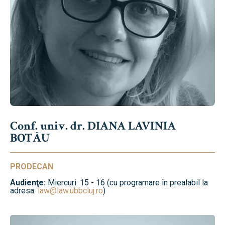
Conf. univ. dr. DIANA LAVINIA
BOTĂU
PRODECAN
Audienţe:
Miercuri: 15 - 16 (cu programare în prealabil la
adresa:
law@law.ubbcluj.ro
)