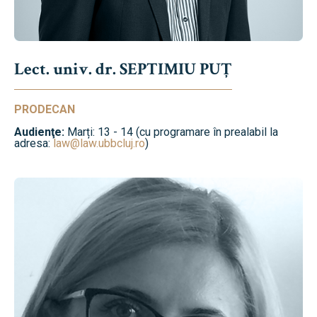
Lect. univ. dr. SEPTIMIU PUȚ
PRODECAN
Audienţe:
Marți: 13 - 14 (cu programare în prealabil la
adresa:
law@law.ubbcluj.ro
)