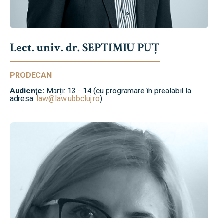
Lect. univ. dr. SEPTIMIU PUȚ
PRODECAN
Audienţe:
Marți: 13 - 14 (cu programare în prealabil la
adresa:
law@law.ubbcluj.ro
)