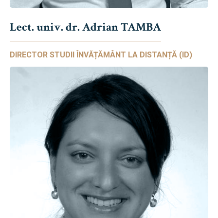
Lect. univ. dr. Adrian TAMBA
DIRECTOR STUDII ÎNVĂȚĂMÂNT LA DISTANȚĂ (ID)