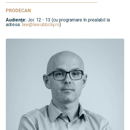
PRODECAN
Audienţe:
Joi: 12 - 13 (cu programare în prealabil la
adresa:
law@law.ubbcluj.ro
)