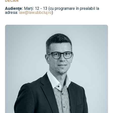
DECAN
Audienţe:
Marți: 12 - 13 (cu programare în prealabil la
adresa:
law@law.ubbcluj.ro
)