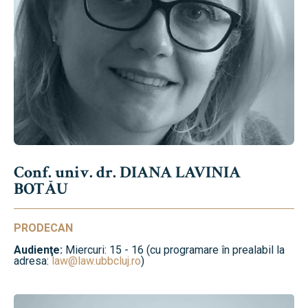
Conf. univ. dr. DIANA LAVINIA
BOTĂU
PRODECAN
Audienţe:
Miercuri: 15 - 16 (cu programare în prealabil la
adresa:
law@law.ubbcluj.ro
)