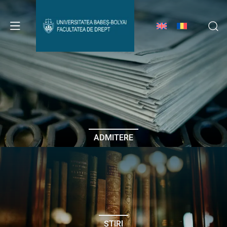
Avizier Studenți
Studii
Admitere
ADMITERE
Erasmus & Internațional
Despre Facultate
ȘTIRI