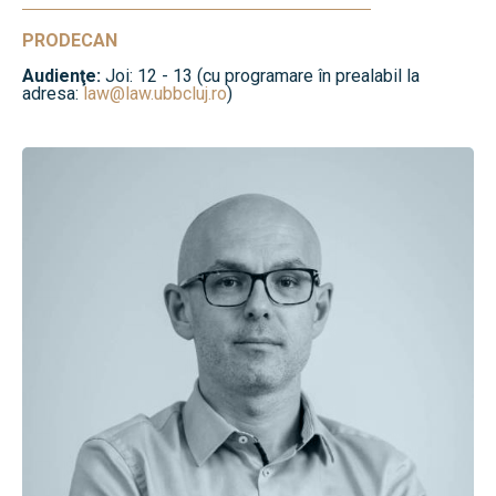
PRODECAN
Audienţe:
Joi: 12 - 13 (cu programare în prealabil la
adresa:
law@law.ubbcluj.ro
)