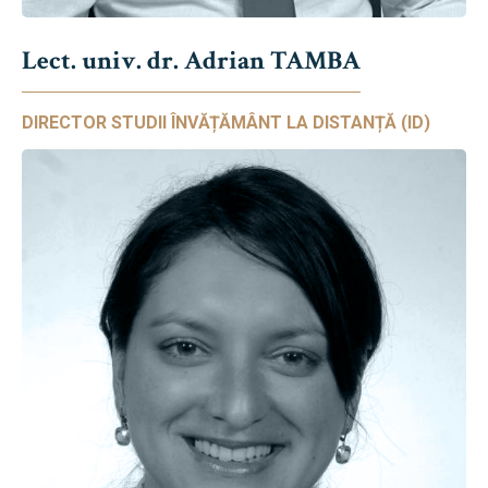
Lect. univ. dr. Adrian TAMBA
DIRECTOR STUDII ÎNVĂȚĂMÂNT LA DISTANȚĂ (ID)