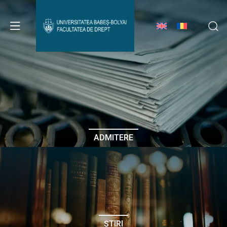
Avizier Studenți
Studii
Admitere
ADMITERE
Erasmus & Internațional
Despre Facultate
ȘTIRI