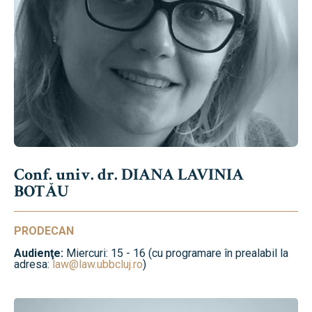
Conf. univ. dr. DIANA LAVINIA
BOTĂU
PRODECAN
Audienţe:
Miercuri: 15 - 16 (cu programare în prealabil la
adresa:
law@law.ubbcluj.ro
)