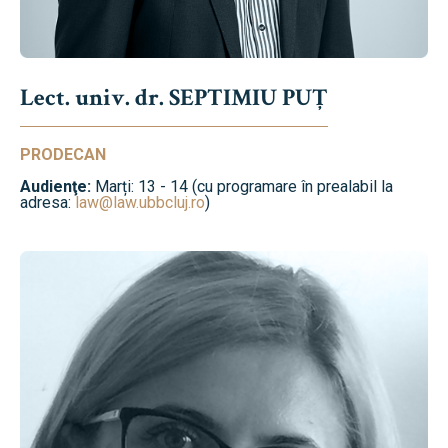
Lect. univ. dr. SEPTIMIU PUȚ
PRODECAN
Audienţe:
Marți: 13 - 14 (cu programare în prealabil la
adresa:
law@law.ubbcluj.ro
)