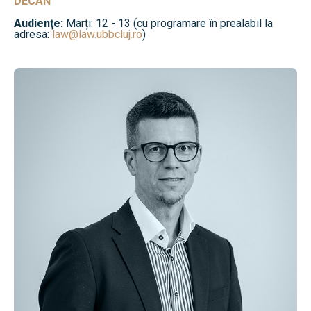
DECAN
Audienţe:
Marți: 12 - 13 (cu programare în prealabil la
adresa:
law@law.ubbcluj.ro
)