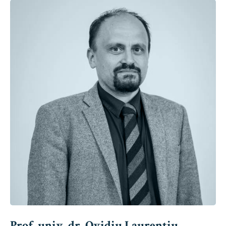
Prof. univ. dr. Ovidiu Laurențiu