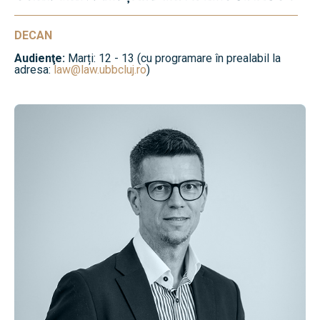
DECAN
Audienţe:
Marți: 12 - 13 (cu programare în prealabil la
adresa:
law@law.ubbcluj.ro
)