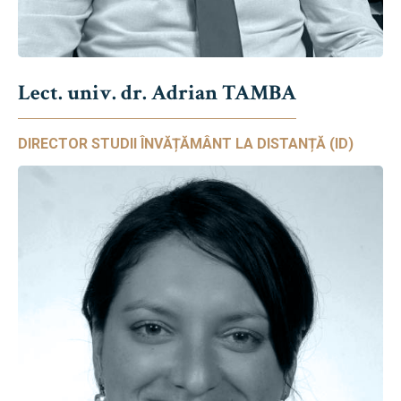
Lect. univ. dr. Adrian TAMBA
DIRECTOR STUDII ÎNVĂȚĂMÂNT LA DISTANȚĂ (ID)