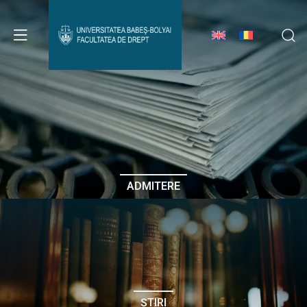
Avizier Studenți
Studii
Admitere
ADMITERE
Erasmus & Internațional
Despre Facultate
ȘTIRI