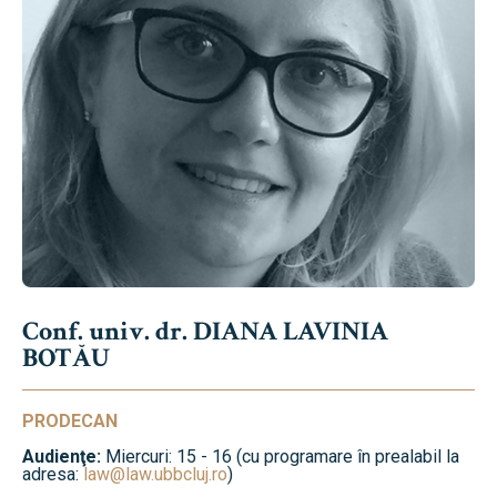
Conf. univ. dr. DIANA LAVINIA
BOTĂU
PRODECAN
Audienţe:
Miercuri: 15 - 16 (cu programare în prealabil la
adresa:
law@law.ubbcluj.ro
)