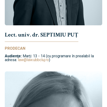
Lect. univ. dr. SEPTIMIU PUȚ
PRODECAN
Audienţe:
Marți: 13 - 14 (cu programare în prealabil la
adresa:
law@law.ubbcluj.ro
)