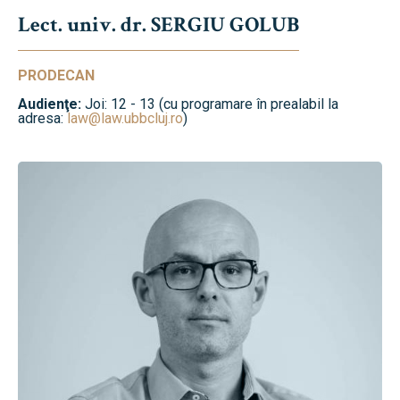
Lect. univ. dr. SERGIU GOLUB
PRODECAN
Audienţe:
Joi: 12 - 13 (cu programare în prealabil la
adresa:
law@law.ubbcluj.ro
)