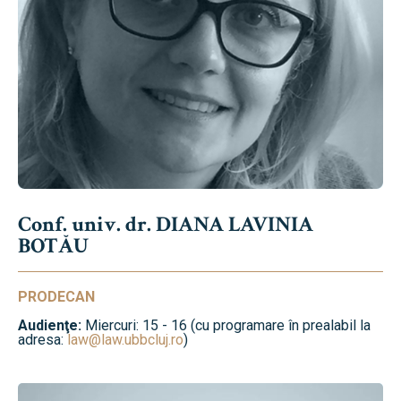
Conf. univ. dr. DIANA LAVINIA
BOTĂU
PRODECAN
Audienţe:
Miercuri: 15 - 16 (cu programare în prealabil la
adresa:
law@law.ubbcluj.ro
)