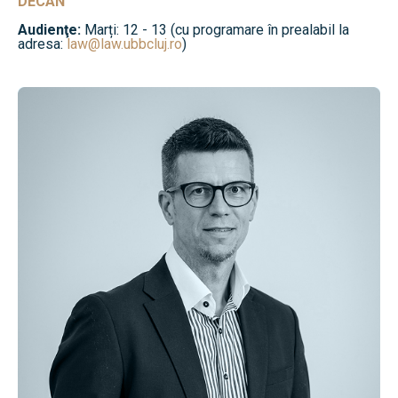
DECAN
Audienţe:
Marți: 12 - 13 (cu programare în prealabil la
adresa:
law@law.ubbcluj.ro
)