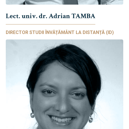
Lect. univ. dr. Adrian TAMBA
DIRECTOR STUDII ÎNVĂȚĂMÂNT LA DISTANȚĂ (ID)