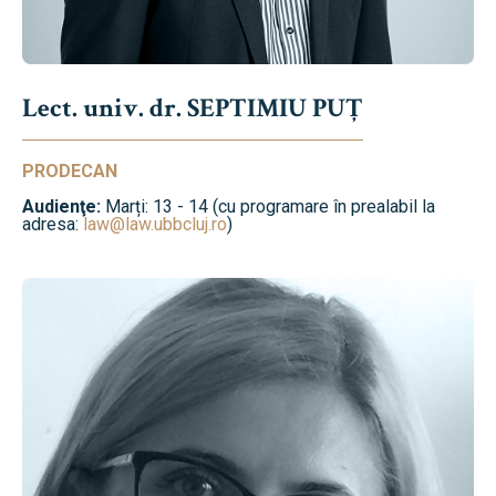
Lect. univ. dr. SEPTIMIU PUȚ
PRODECAN
Audienţe:
Marți: 13 - 14 (cu programare în prealabil la
adresa:
law@law.ubbcluj.ro
)