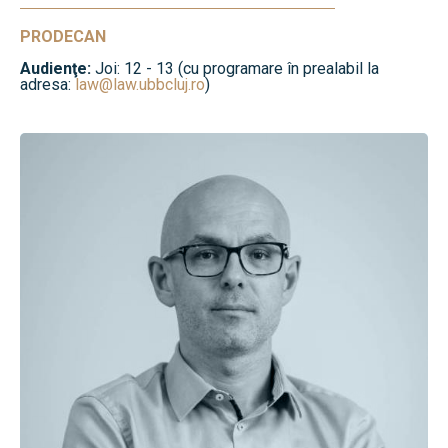
PRODECAN
Audienţe:
Joi: 12 - 13 (cu programare în prealabil la
adresa:
law@law.ubbcluj.ro
)