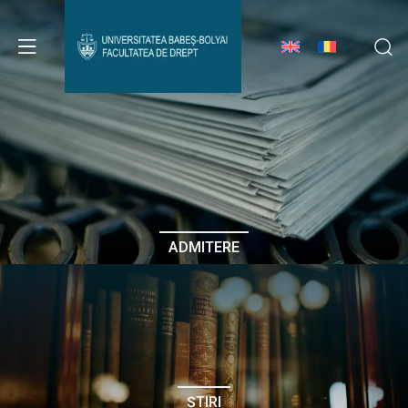
Avizier Studenți
Studii
Admitere
ADMITERE
Erasmus & Internațional
Despre Facultate
ȘTIRI