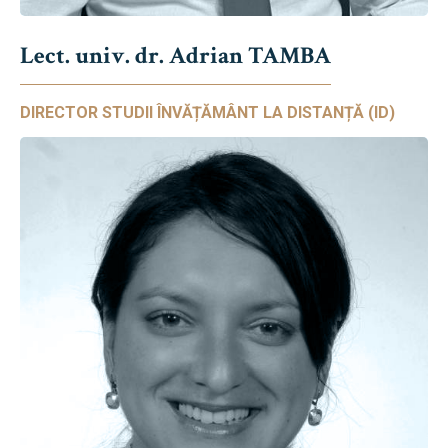
Lect. univ. dr. Adrian TAMBA
DIRECTOR STUDII ÎNVĂȚĂMÂNT LA DISTANȚĂ (ID)