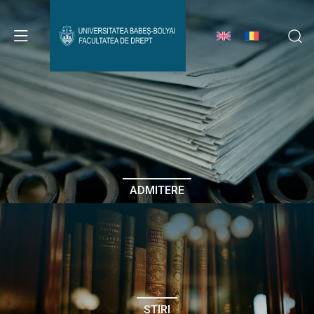
Avizier Studenți
Studii
Admitere
ADMITERE
Erasmus & Internațional
Despre Facultate
ȘTIRI