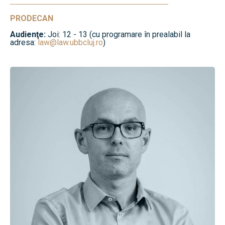
PRODECAN
Audienţe:
Joi: 12 - 13 (cu programare în prealabil la
adresa:
law@law.ubbcluj.ro
)