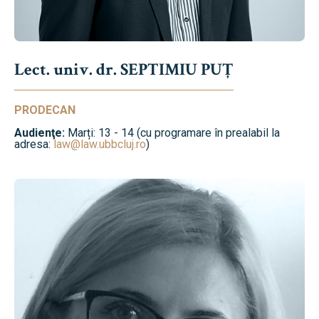
Lect. univ. dr. SEPTIMIU PUȚ
PRODECAN
Audienţe:
Marți: 13 - 14 (cu programare în prealabil la
adresa:
law@law.ubbcluj.ro
)