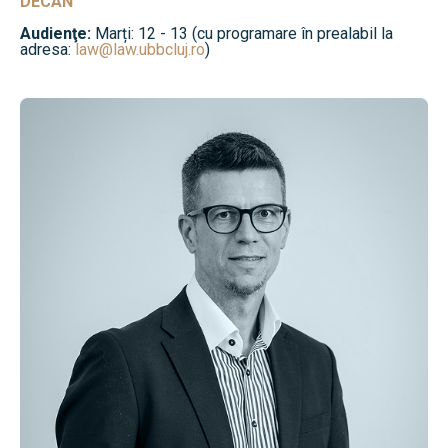
DECAN
Audienţe:
Marți: 12 - 13 (cu programare în prealabil la
adresa:
law@law.ubbcluj.ro
)