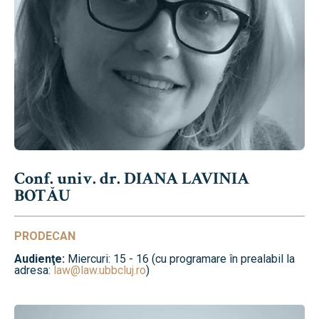
Conf. univ. dr. DIANA LAVINIA
BOTĂU
PRODECAN
Audienţe:
Miercuri: 15 - 16 (cu programare în prealabil la
adresa:
law@law.ubbcluj.ro
)