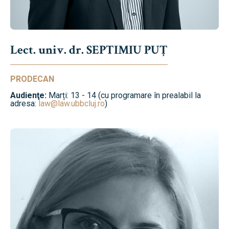
Lect. univ. dr. SEPTIMIU PUȚ
PRODECAN
Audienţe:
Marți: 13 - 14 (cu programare în prealabil la
adresa:
law@law.ubbcluj.ro
)