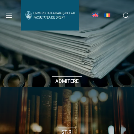
Avizier Studenți
Studii
Admitere
ADMITERE
Erasmus & Internațional
Despre Facultate
ȘTIRI