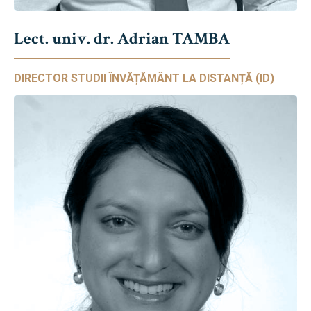
Lect. univ. dr. Adrian TAMBA
DIRECTOR STUDII ÎNVĂȚĂMÂNT LA DISTANȚĂ (ID)