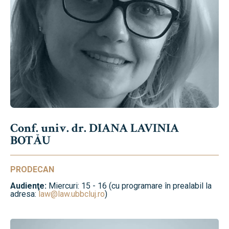
Conf. univ. dr. DIANA LAVINIA
BOTĂU
PRODECAN
Audienţe:
Miercuri: 15 - 16 (cu programare în prealabil la
adresa:
law@law.ubbcluj.ro
)