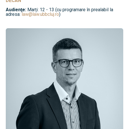
DECAN
Audienţe:
Marți: 12 - 13 (cu programare în prealabil la
adresa:
law@law.ubbcluj.ro
)