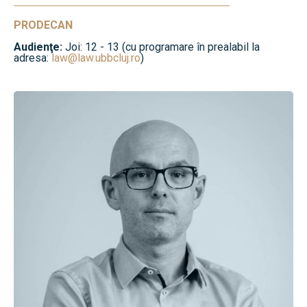
PRODECAN
Audienţe:
Joi: 12 - 13 (cu programare în prealabil la
adresa:
law@law.ubbcluj.ro
)