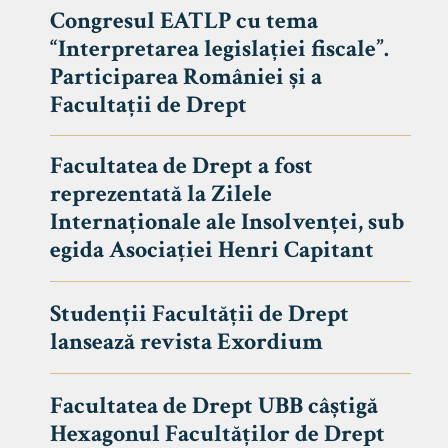
Congresul EATLP cu tema
“Interpretarea legislației fiscale”.
Participarea României și a
Facultații de Drept
Facultatea de Drept a fost
reprezentată la Zilele
Internaționale ale Insolvenței, sub
egida Asociației Henri Capitant
Studenții Facultății de Drept
Avizier S
lansează revista Exordium
Studii
UNIVERSITATEA BABEȘ - BOLYAI
Facultatea de Drept UBB câștigă
Admitere
FACULTATEA
Hexagonul Facultăților de Drept
Erasmus &