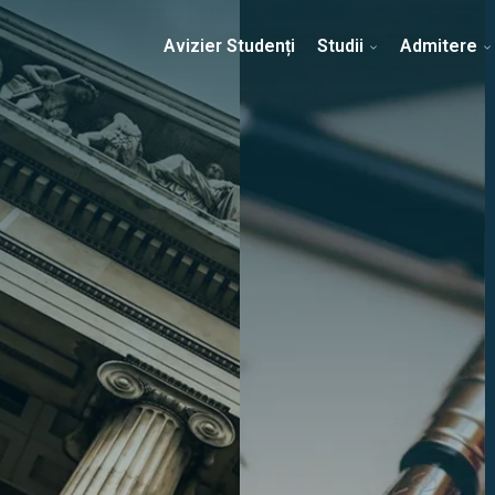
Erasmus & Internațional
Despre Facultate
Ști
Avizier Studenți
Studii
Admitere