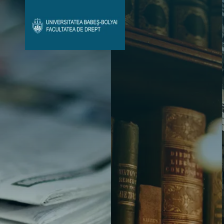
Avizier Studenți
Studii
Admitere
Bibliotecă & Reviste
Contact