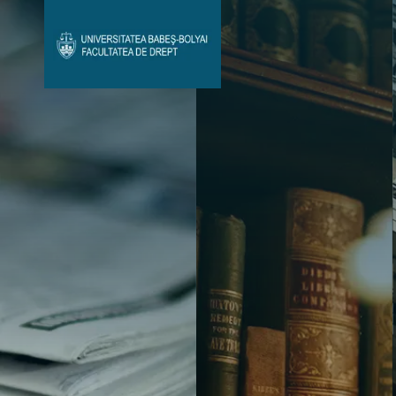
Avizier Studenți
Studii
Admitere
Bibliotecă & Reviste
Contact