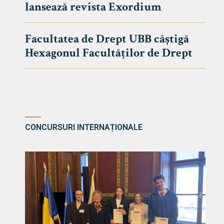
lansează revista Exordium
DE DREPT
Despre Fa
Facultatea de Drept UBB câștigă
Știri
Hexagonul Facultăților de Drept
Echipa Fac
Bibliotec
Contact
CONCURSURI INTERNAȚIONALE