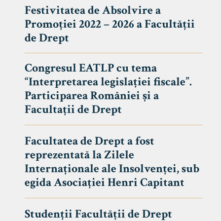
Festivitatea de Absolvire a
Promoției 2022 – 2026 a Facultății
de Drept
Congresul EATLP cu tema
“Interpretarea legislației fiscale”.
Participarea României și a
Facultații de Drept
Facultatea de Drept a fost
reprezentată la Zilele
Avizier S
Internaționale ale Insolvenței, sub
egida Asociației Henri Capitant
Studii
UNIVERSITATEA BABEȘ - BOLYAI
Admitere
FACULTATEA
Studenții Facultății de Drept
Erasmus &