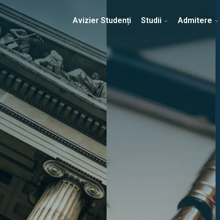
Erasmus & Internațional
Despre Facultate
Ști
Avizier Studenți
Studii
Admitere