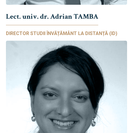
Lect. univ. dr. Adrian TAMBA
DIRECTOR STUDII ÎNVĂȚĂMÂNT LA DISTANȚĂ (ID)