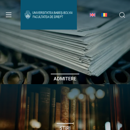
Avizier Studenți
Studii
Admitere
ADMITERE
Erasmus & Internațional
Despre Facultate
ȘTIRI