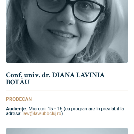
Conf. univ. dr. DIANA LAVINIA
BOTĂU
PRODECAN
Audienţe:
Miercuri: 15 - 16 (cu programare în prealabil la
adresa:
law@law.ubbcluj.ro
)