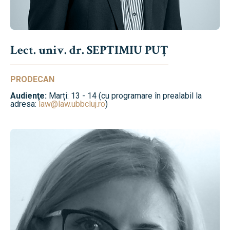
Lect. univ. dr. SEPTIMIU PUȚ
PRODECAN
Audienţe:
Marți: 13 - 14 (cu programare în prealabil la
adresa:
law@law.ubbcluj.ro
)