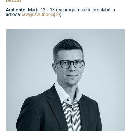
DECAN
Audienţe:
Marți: 12 - 13 (cu programare în prealabil la
adresa:
law@law.ubbcluj.ro
)