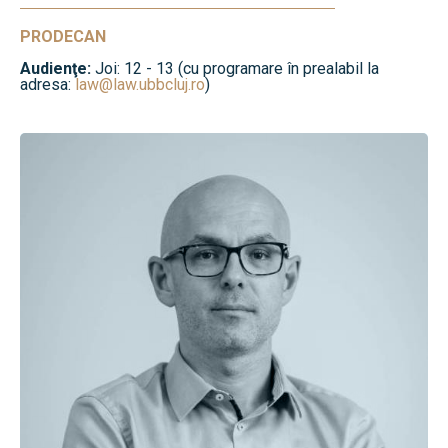
PRODECAN
Audienţe:
Joi: 12 - 13 (cu programare în prealabil la
adresa:
law@law.ubbcluj.ro
)