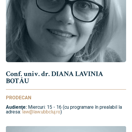
Conf. univ. dr. DIANA LAVINIA
BOTĂU
PRODECAN
Audienţe:
Miercuri: 15 - 16 (cu programare în prealabil la
adresa:
law@law.ubbcluj.ro
)