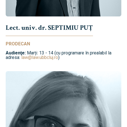
Lect. univ. dr. SEPTIMIU PUȚ
PRODECAN
Audienţe:
Marți: 13 - 14 (cu programare în prealabil la
adresa:
law@law.ubbcluj.ro
)