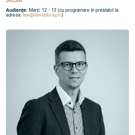
DECAN
Audienţe:
Marți: 12 - 13 (cu programare în prealabil la
adresa:
law@law.ubbcluj.ro
)