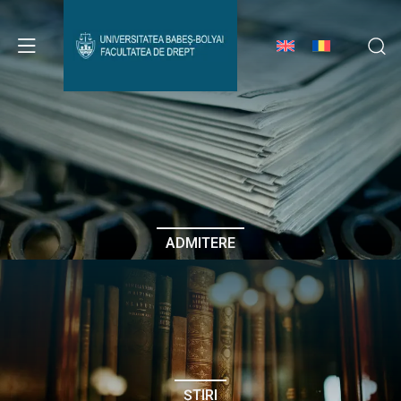
Avizier Studenți
Studii
Admitere
ADMITERE
Erasmus & Internațional
Despre Facultate
ȘTIRI