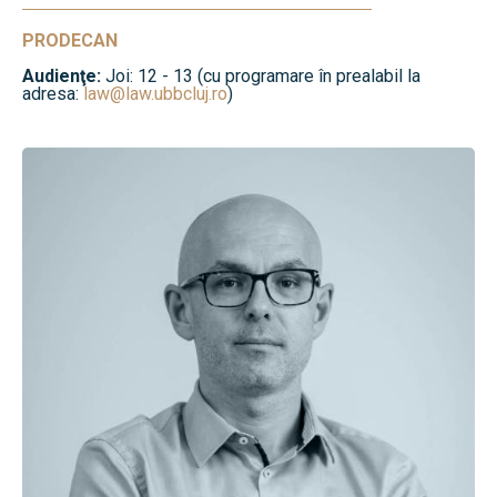
PRODECAN
Audienţe:
Joi: 12 - 13 (cu programare în prealabil la
adresa:
law@law.ubbcluj.ro
)