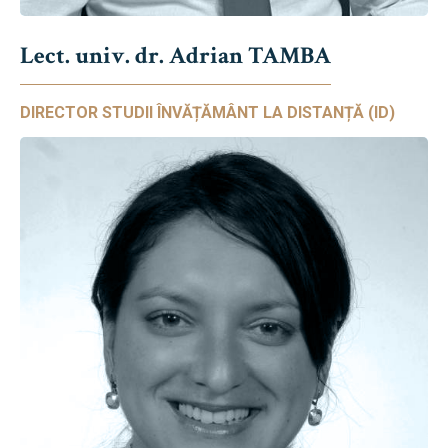
Lect. univ. dr. Adrian TAMBA
DIRECTOR STUDII ÎNVĂȚĂMÂNT LA DISTANȚĂ (ID)