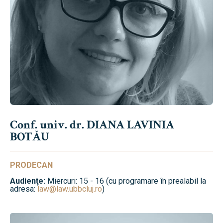
Conf. univ. dr. DIANA LAVINIA
BOTĂU
PRODECAN
Audienţe:
Miercuri: 15 - 16 (cu programare în prealabil la
adresa:
law@law.ubbcluj.ro
)