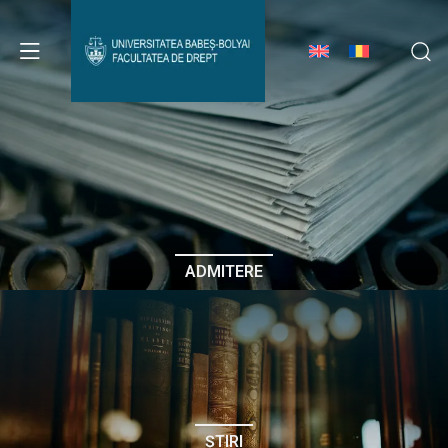
Avizier Studenți
Studii
Admitere
ADMITERE
Erasmus & Internațional
Despre Facultate
ȘTIRI