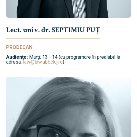
Lect. univ. dr. SEPTIMIU PUȚ
PRODECAN
Audienţe:
Marți: 13 - 14 (cu programare în prealabil la
adresa:
law@law.ubbcluj.ro
)