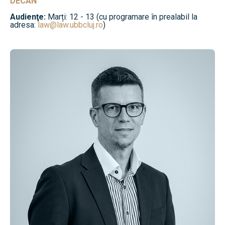
DECAN
Audienţe:
Marți: 12 - 13 (cu programare în prealabil la
adresa:
law@law.ubbcluj.ro
)