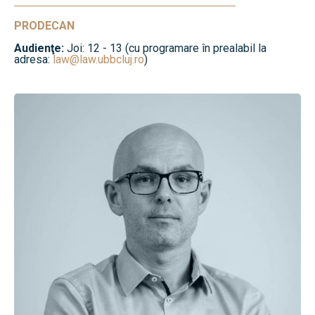
PRODECAN
Audienţe:
Joi: 12 - 13 (cu programare în prealabil la
adresa:
law@law.ubbcluj.ro
)