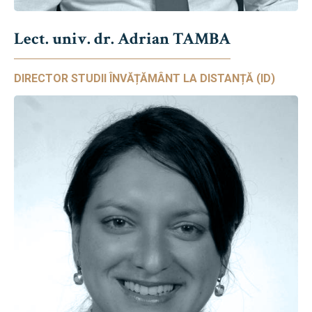
Lect. univ. dr. Adrian TAMBA
DIRECTOR STUDII ÎNVĂȚĂMÂNT LA DISTANȚĂ (ID)