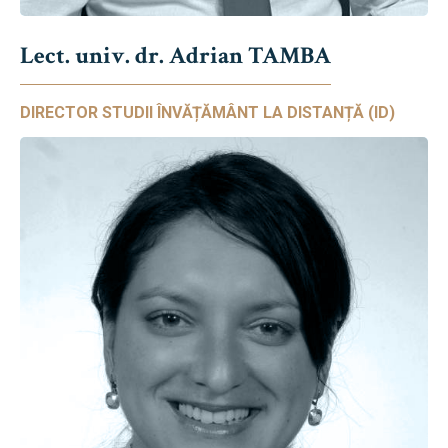
Lect. univ. dr. Adrian TAMBA
DIRECTOR STUDII ÎNVĂȚĂMÂNT LA DISTANȚĂ (ID)