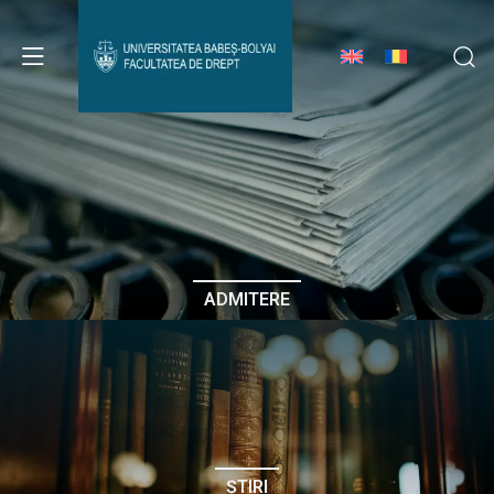
Avizier Studenți
Studii
Admitere
ADMITERE
Erasmus & Internațional
Despre Facultate
ȘTIRI