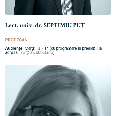
Lect. univ. dr. SEPTIMIU PUȚ
PRODECAN
Audienţe:
Marți: 13 - 14 (cu programare în prealabil la
adresa:
law@law.ubbcluj.ro
)