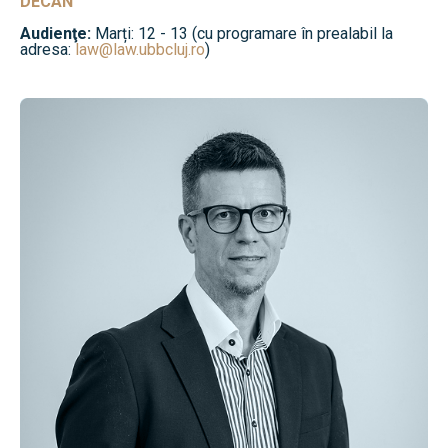
DECAN
Audienţe:
Marți: 12 - 13 (cu programare în prealabil la
adresa:
law@law.ubbcluj.ro
)