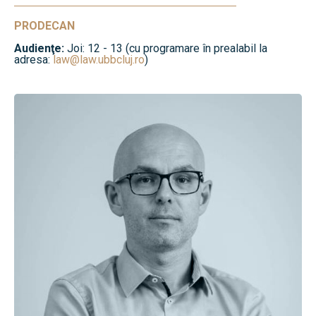
PRODECAN
Audienţe:
Joi: 12 - 13 (cu programare în prealabil la
adresa:
law@law.ubbcluj.ro
)