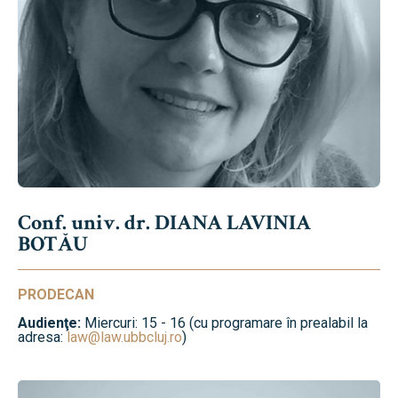
Conf. univ. dr. DIANA LAVINIA
BOTĂU
PRODECAN
Audienţe:
Miercuri: 15 - 16 (cu programare în prealabil la
adresa:
law@law.ubbcluj.ro
)