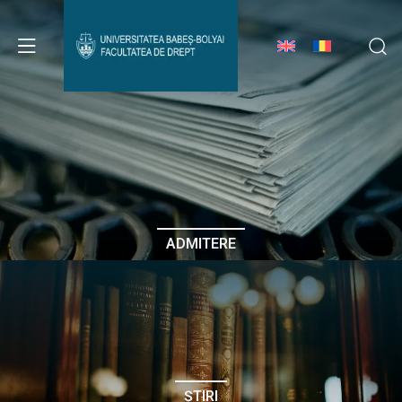
Avizier Studenți
Studii
Admitere
ADMITERE
Erasmus & Internațional
Despre Facultate
ȘTIRI