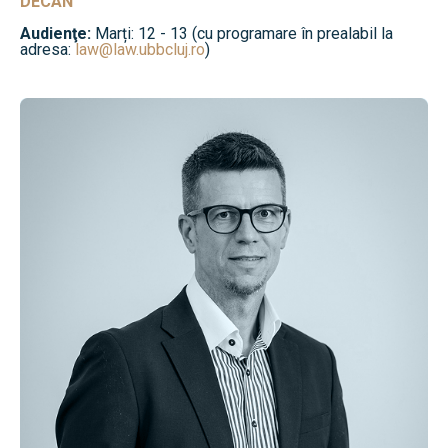
DECAN
Audienţe:
Marți: 12 - 13 (cu programare în prealabil la
adresa:
law@law.ubbcluj.ro
)