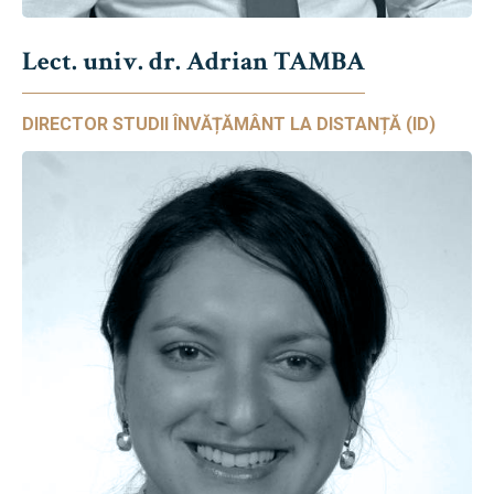
Lect. univ. dr. Adrian TAMBA
DIRECTOR STUDII ÎNVĂȚĂMÂNT LA DISTANȚĂ (ID)