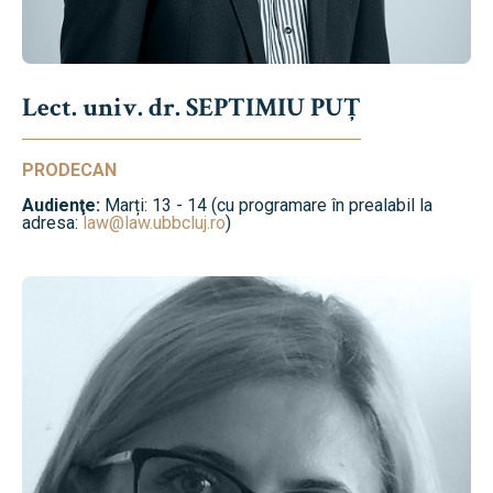
Lect. univ. dr. SEPTIMIU PUȚ
PRODECAN
Audienţe:
Marți: 13 - 14 (cu programare în prealabil la
adresa:
law@law.ubbcluj.ro
)