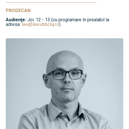
PRODECAN
Audienţe:
Joi: 12 - 13 (cu programare în prealabil la
adresa:
law@law.ubbcluj.ro
)