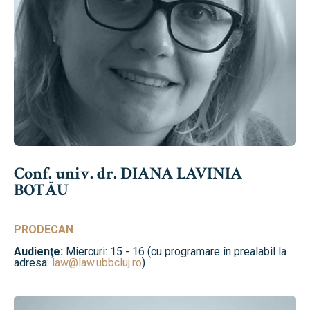
Conf. univ. dr. DIANA LAVINIA
BOTĂU
PRODECAN
Audienţe:
Miercuri: 15 - 16 (cu programare în prealabil la
adresa:
law@law.ubbcluj.ro
)