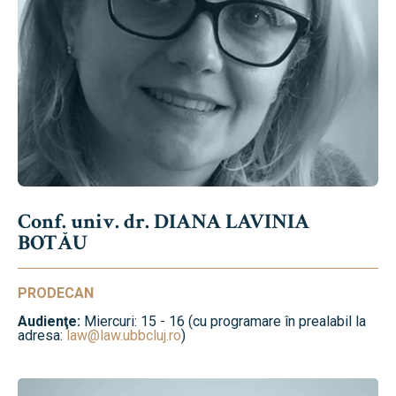
Conf. univ. dr. DIANA LAVINIA
BOTĂU
PRODECAN
Audienţe:
Miercuri: 15 - 16 (cu programare în prealabil la
adresa:
law@law.ubbcluj.ro
)