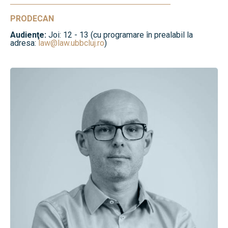
PRODECAN
Audienţe:
Joi: 12 - 13 (cu programare în prealabil la
adresa:
law@law.ubbcluj.ro
)