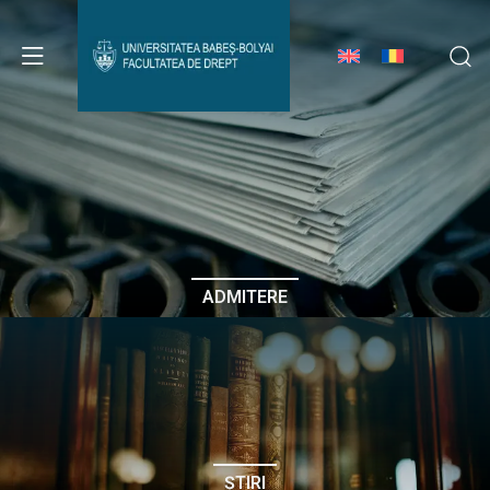
Avizier Studenți
Studii
Admitere
ADMITERE
Erasmus & Internațional
Despre Facultate
ȘTIRI