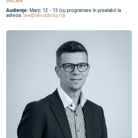
DECAN
Audienţe:
Marți: 12 - 13 (cu programare în prealabil la
adresa:
law@law.ubbcluj.ro
)