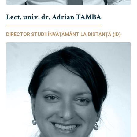
Lect. univ. dr. Adrian TAMBA
DIRECTOR STUDII ÎNVĂȚĂMÂNT LA DISTANȚĂ (ID)