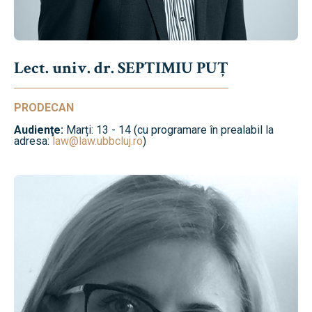
Lect. univ. dr. SEPTIMIU PUȚ
PRODECAN
Audienţe:
Marți: 13 - 14 (cu programare în prealabil la
adresa:
law@law.ubbcluj.ro
)