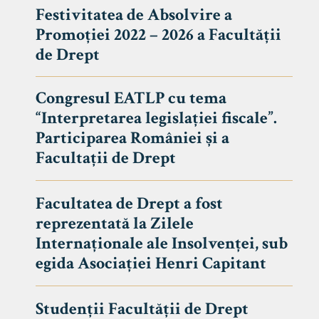
Festivitatea de Absolvire a
Promoției 2022 – 2026 a Facultății
de Drept
Congresul EATLP cu tema
“Interpretarea legislației fiscale”.
Participarea României și a
Facultații de Drept
Facultatea de Drept a fost
reprezentată la Zilele
Avizier S
Internaționale ale Insolvenței, sub
egida Asociației Henri Capitant
Studii
UNIVERSITATEA BABEȘ - BOLYAI
Admitere
FACULTATEA
Studenții Facultății de Drept
Erasmus &