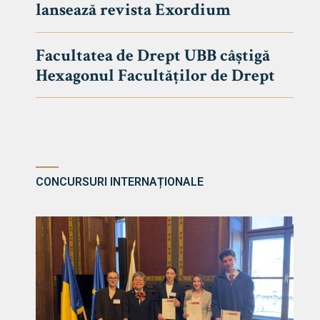
lansează revista Exordium
DE DREPT
Despre Fa
Facultatea de Drept UBB câștigă
Știri
Hexagonul Facultăților de Drept
Echipa Fac
Bibliotec
Contact
CONCURSURI INTERNAȚIONALE