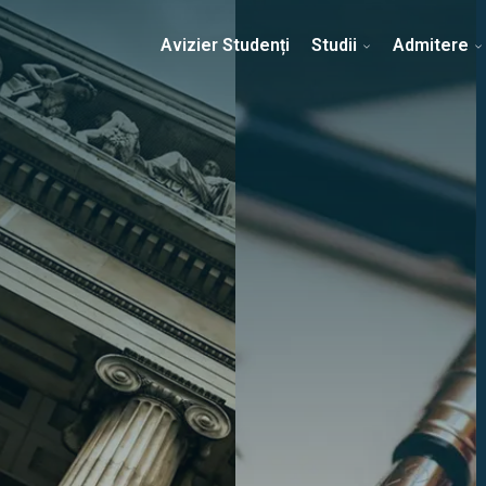
Erasmus & Internațional
Despre Facultate
Ști
Avizier Studenți
Studii
Admitere