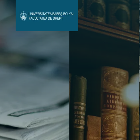
Avizier Studenți
Studii
Admitere
Bibliotecă & Reviste
Contact