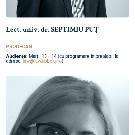
Lect. univ. dr. SEPTIMIU PUȚ
PRODECAN
Audienţe:
Marți: 13 - 14 (cu programare în prealabil la
adresa:
law@law.ubbcluj.ro
)