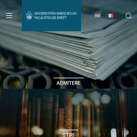
Avizier Studenți
Studii
Admitere
ADMITERE
Erasmus & Internațional
Despre Facultate
ȘTIRI