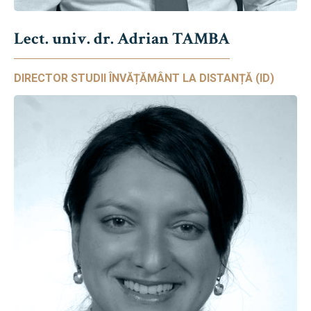
Lect. univ. dr. Adrian TAMBA
DIRECTOR STUDII ÎNVĂȚĂMÂNT LA DISTANȚĂ (ID)