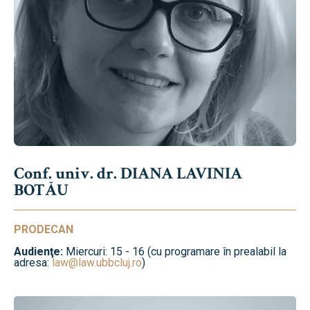
Conf. univ. dr. DIANA LAVINIA
BOTĂU
PRODECAN
Audienţe:
Miercuri: 15 - 16 (cu programare în prealabil la
adresa:
law@law.ubbcluj.ro
)