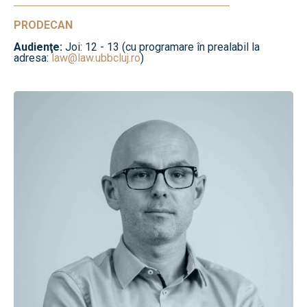
PRODECAN
Audienţe:
Joi: 12 - 13 (cu programare în prealabil la
adresa:
law@law.ubbcluj.ro
)