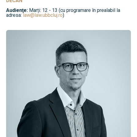
DECAN
Audienţe:
Marți: 12 - 13 (cu programare în prealabil la
adresa:
law@law.ubbcluj.ro
)